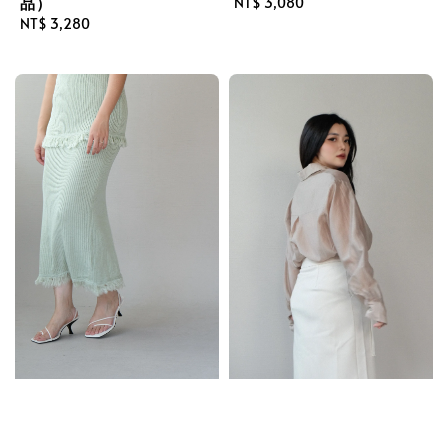
品）
Regular
NT$ 3,080
Regular
NT$ 3,280
price
price