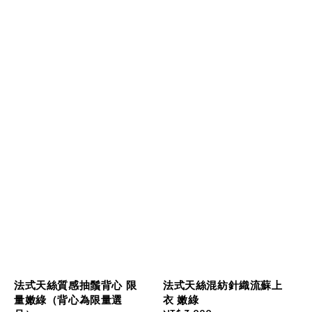
法式天絲質感抽鬚背心 限
法式天絲混紡針織流蘇上
量嫩綠（背心為限量選
衣 嫩綠