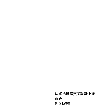
法式掐腰感交叉設計上衣
白色
Regular
NT$ 1,980