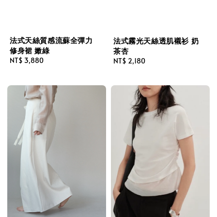
法式天絲質感流蘇全彈力
法式霧光天絲透肌襯衫 奶
修身裙 嫩綠
茶杏
Regular
NT$ 3,880
Regular
NT$ 2,180
price
price