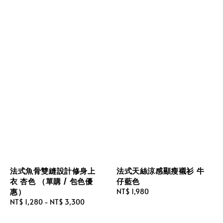
法式魚骨雙縫設計修身上
法式天絲涼感顯瘦襯衫 牛
衣 杏色 （單購 / 包色優
仔藍色
惠）
Regular
NT$ 1,980
Regular
NT$ 1,280
-
NT$ 3,300
price
price