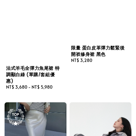
限量 蛋白皮革彈力鬆緊後
開衩修身裙 黑色
Regular
NT$ 3,280
price
法式羊毛全彈力魚尾裙 特
調顯白綠 (單購/套組優
惠)
Regular
NT$ 3,680
-
NT$ 5,980
price