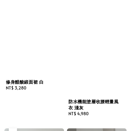
修身醋酸緞面裙 白
Regular
NT$ 3,280
price
防水機能塗層收腰輕量風
衣 淺灰
Regular
NT$ 4,980
price