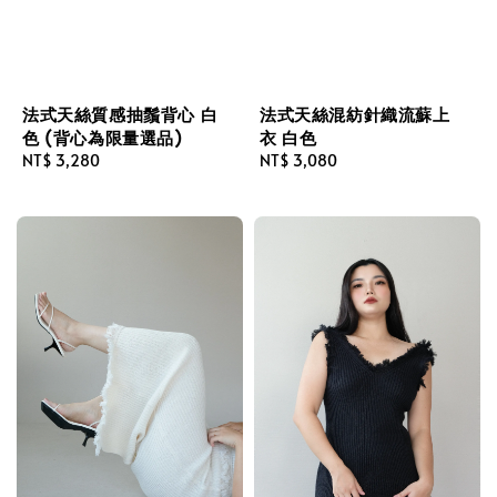
法式天絲質感抽鬚背心 白
法式天絲混紡針織流蘇上
色 (背心為限量選品)
衣 白色
Regular
NT$ 3,280
Regular
NT$ 3,080
price
price