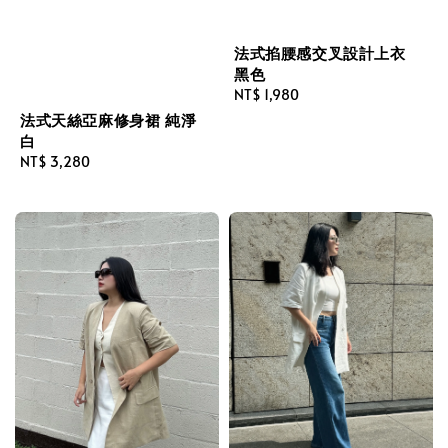
法式掐腰感交叉設計上衣
黑色
Regular
NT$ 1,980
price
法式天絲亞麻修身裙 純淨
白
Regular
NT$ 3,280
price