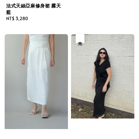
price
法式天絲亞麻修身裙 霧天
藍
Regular
NT$ 3,280
price
售完