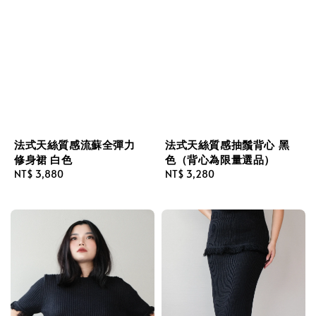
法式天絲質感流蘇全彈力
法式天絲質感抽鬚背心 黑
修身裙 白色
色（背心為限量選品）
Regular
NT$ 3,880
Regular
NT$ 3,280
price
price