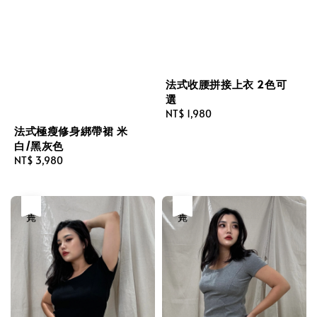
法式收腰拼接上衣 2色可
選
Regular
NT$ 1,980
price
法式極瘦修身綁帶裙 米
白/黑灰色
Regular
NT$ 3,980
price
售完
售完