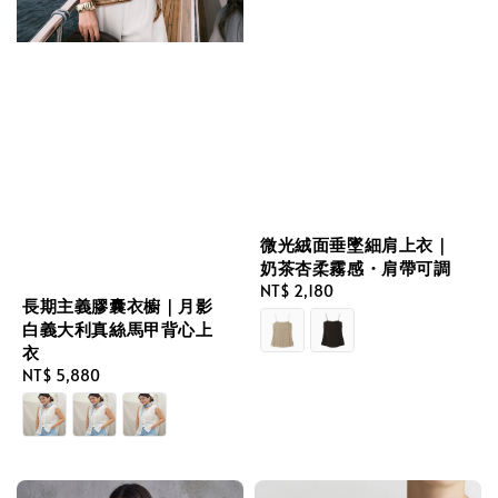
微光絨面垂墜細肩上衣｜
奶茶杏柔霧感・肩帶可調
Regular
NT$ 2,180
長期主義膠囊衣櫥｜月影
price
白義大利真絲馬甲背心上
衣
Regular
NT$ 5,880
price