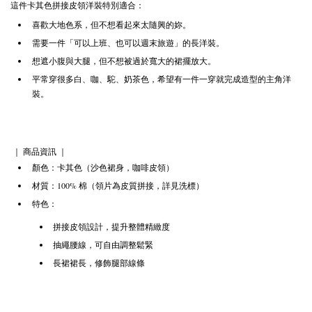
這件卡其色拼接皮領洋裝特別適合：
喜歡大地色系，但不想看起來太隨興的妳。
需要一件「可以上班、也可以週末旅遊」的長洋裝。
想遮小腹與大腿，但不想被過於寬大的裙擺放大。
平常穿很多白、咖、駝、奶茶色，希望有一件一穿就完成造型的主角洋
裝。
｜ 商品資訊 ｜
顏色：卡其色（沙色裙身，咖啡皮領）
材質：100% 棉（領片為皮質拼接，詳見洗標）
特色：
拼接皮領設計，提升整體精緻度
抽繩腰線，可自由調整鬆緊
長裙裙長，修飾腿部線條