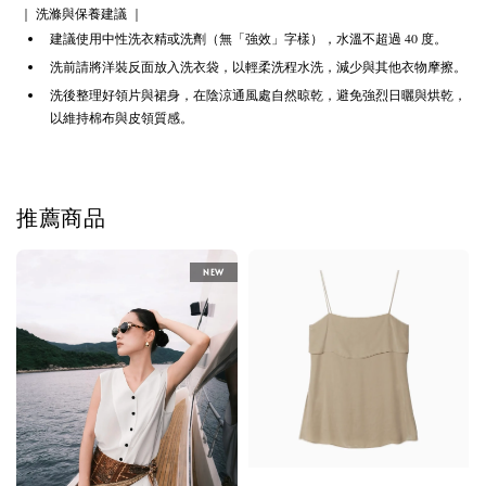
｜ 洗滌與保養建議 ｜
建議使用中性洗衣精或洗劑（無「強效」字樣），水溫不超過 40 度。
洗前請將洋裝反面放入洗衣袋，以輕柔洗程水洗，減少與其他衣物摩擦。
洗後整理好領片與裙身，在陰涼通風處自然晾乾，避免強烈日曬與烘乾，
以維持棉布與皮領質感。
推薦商品
NEW