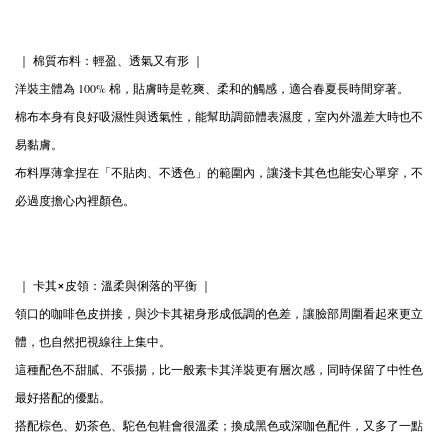
｜ 棉質布料：輕盈、透氣又有形 ｜
洋裝主體為 100% 棉，貼膚時是乾爽、柔和的觸感，適合春夏長時間穿著。
棉布本身有良好吸濕性與透氣性，能幫助調節體表濕度，室內外溫差大時也不
易黏膚。
布料厚薄拿捏在「不貼肉、不透色」的範圍內，讓淺卡其色也能安心單穿，不
必過度擔心內裡顏色。
｜ 卡其×皮領：溫柔與俐落的平衡 ｜
領口的咖啡色皮拼接，與沙卡其裙身形成低調的色差，讓臉部周圍看起來更立
體，也自然把視線往上集中。
這種配色不甜膩、不張揚，比一般素卡其洋裝更有層次感，同時保留了中性色
最好搭配的優點。
搭配棕色、奶茶色、駝色包鞋會很溫柔；換成黑色或深咖色配件，又多了一點