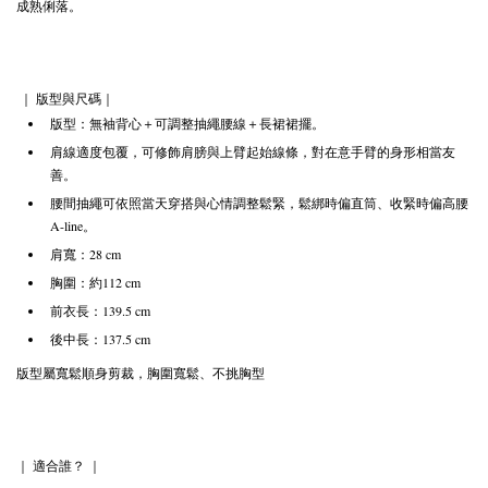
成熟俐落。
｜ 版型與尺碼｜
版型：無袖背心＋可調整抽繩腰線＋長裙裙擺。
肩線適度包覆，可修飾肩膀與上臂起始線條，對在意手臂的身形相當友
善。
腰間抽繩可依照當天穿搭與心情調整鬆緊，鬆綁時偏直筒、收緊時偏高腰
A-line。
肩寬：28 cm
胸圍：約112 cm
前衣長：139.5 cm
後中長：137.5 cm
版型屬寬鬆順身剪裁，胸圍寬鬆、不挑胸型
｜ 適合誰？ ｜