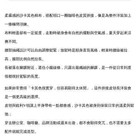
柔霧感的沙卡其色棉布，搭配領口一圈咖啡色皮質拼接，像是為整件洋裝加上
一條極簡項鍊。
布料輕盈卻有一定挺度，走動時裙身會有自然的擺動與空氣感，夏天穿起來涼
爽不悶。
腰部抽繩設計可以自由調整鬆緊：放鬆時是順身直筒風格，輕束時腰線被拉
高，腿部比例自然拉長。
長裙落在腳踝附近，遮住小腿線條，只露出最纖細的腳踝，是一件從日常到度
假都很好駕馭的長度。
如果妳常覺得「卡其色很實穿，但容易顯得太休閒」，這件拼接皮領長洋裝會
是一個更高級的選擇。
皮領與銳利V領讓上半身帶有一點都會感，沙卡其色裙身則保留日常的溫柔與鬆
弛；
穿去辦公室、咖啡廳、品牌活動或週末出遊，都不會顯得突兀，也不需要太多
配件就能完成造型。