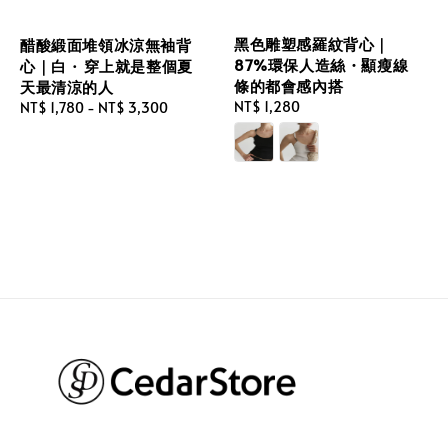
黑色雕塑感羅紋背心｜
醋酸緞面堆領冰涼無袖背
87%環保人造絲・顯瘦線
心｜白 · 穿上就是整個夏
條的都會感內搭
天最清涼的人
Regular
NT$ 1,280
Regular
NT$ 1,780
-
NT$ 3,300
price
price