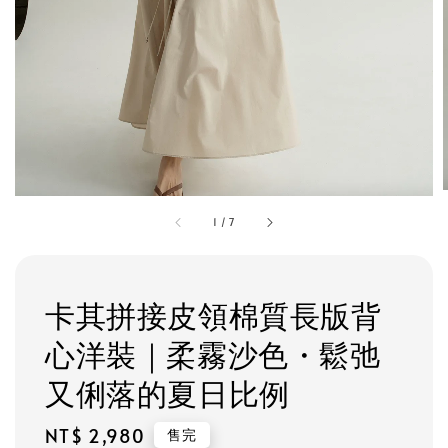
1
/
7
卡其拼接皮領棉質長版背
心洋裝｜柔霧沙色・鬆弛
又俐落的夏日比例
Regular
NT$ 2,980
售完