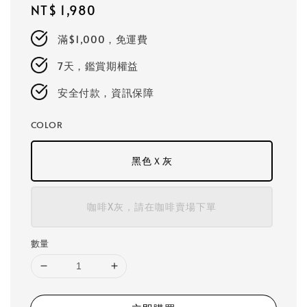
Regular
NT$ 1,980
price
滿$1,000，免運費
7天，鑑賞期權益
安全付款，資訊保障
COLOR
黑色Ｘ灰
咖啡X灰，請在咖啡賣場下單
數量