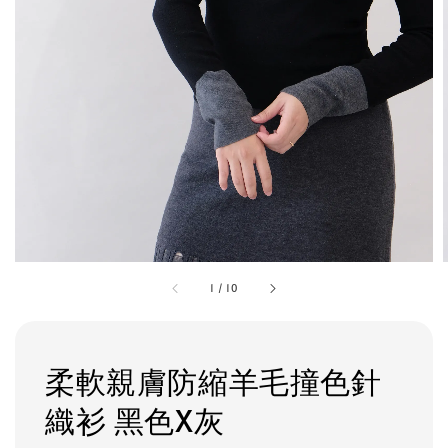
1
/
10
柔軟親膚防縮羊毛撞色針
織衫 黑色X灰