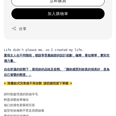
立即購買
加入購物車
分享
Life didn't please me, so I created my life.
重視女人在不同階段，都該享受最細節的設計規劃，
極簡，看似簡單，實則充
滿力量。
自在舒適的狀態下，展現妳的品味及姿態。
「讓妳感受到妳真的很美好，是為
自己發聲的態度。」
× 限量款式完售後不再加製 請把握現貨下單喔 ×
經特製處理過的防縮羊毛

輕盈保暖效果極佳

袖口的撞色更吸睛百搭

版型有效修飾手臂及肩膀線條
