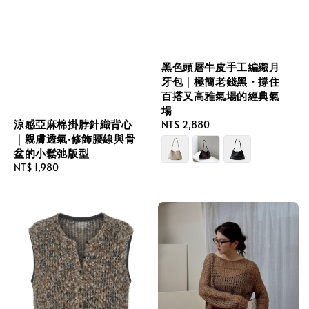
黑色頭層牛皮手工編織月
牙包｜極簡老錢黑・撐住
百搭又高雅氣場的經典氣
場
涼感亞麻棉掛脖針織背心
Regular
NT$ 2,880
｜親膚透氣‧修飾腰線與骨
price
盆的小鬆弛版型
Regular
NT$ 1,980
price