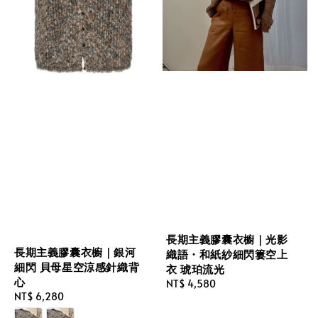
長期主義膠囊衣櫥｜光影
長期主義膠囊衣櫥｜銀河
織語・和紙紗細閃簍空上
細閃 貝母星空涼感針織背
衣 琥珀流光
心
Regular
NT$ 4,580
Regular
NT$ 6,280
price
price