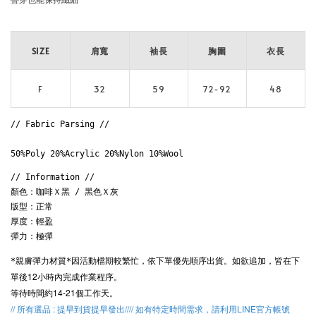
疊穿也能保持纖細

SIZE
肩寬
袖長
胸圍
衣長
F
32
59
72-92
48
// Fabric Parsing // 

// Information // 

顏色：咖啡Ｘ黑 / 黑色Ｘ灰

版型：正常

厚度：輕盈

彈力：極彈
因活動檔期較繁忙，
依下單優先順序出貨。
如欲追加，皆在下
*親膚彈力材質*
單後12小時內完成作業程序。
等待時間約14-21個工作天。
// 所有選品 : 提早到貨提早發出//// 如有特定時間需求，請利用LINE官方帳號