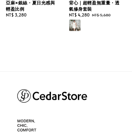
亞麻×銀絲・夏日光感與
背心｜超輕盈無重量・透
輕盈比例
氣修身套裝
Regular
NT$ 3,280
Sale
NT$ 4,280
Regular
NT$ 5,680
price
price
price