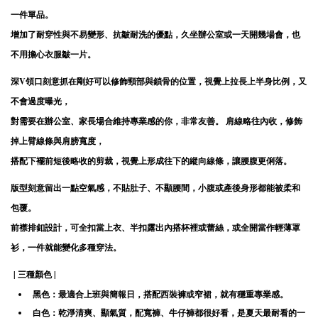
一件單品。
增加了耐穿性與不易變形、抗皺耐洗的優點，久坐辦公室或一天開幾場會，也
不用擔心衣服皺一片。
深V領口刻意抓在剛好可以修飾頸部與鎖骨的位置，視覺上拉長上半身比例，又
不會過度曝光，
對需要在辦公室、家長場合維持專業感的你，非常友善。 肩線略往內收，修飾
掉上臂線條與肩膀寬度，
搭配下襬前短後略收的剪裁，視覺上形成往下的縱向線條，讓腰腹更俐落。
版型刻意留出一點空氣感，不貼肚子、不顯腰間，小腹或產後身形都能被柔和
包覆。
前襟排釦設計，可全扣當上衣、半扣露出內搭杯裡或蕾絲，或全開當作輕薄罩
衫，一件就能變化多種穿法。
| 三種顏色 |
黑色：最適合上班與簡報日，搭配西裝褲或窄裙，就有穩重專業感。
白色：乾淨清爽、顯氣質，配寬褲、牛仔褲都很好看，是夏天最耐看的一