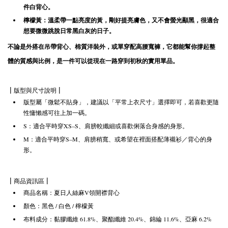
件白背心。
檸檬黃：溫柔帶一點亮度的黃，剛好提亮膚色，又不會螢光顯黑，很適合
想要微微跳脫日常黑白灰的日子。
不論是外搭在吊帶背心、棉質洋裝外，或單穿配高腰寬褲，它都能幫你撐起整
體的質感與比例，是一件可以從現在一路穿到初秋的實用單品。
| 版型與尺寸說明 |
版型屬「微鬆不貼身」，建議以「平常上衣尺寸」選擇即可，若喜歡更隨
性慵懶感可往上加一碼。
S：適合平時穿XS–S、肩膀較纖細或喜歡俐落合身感的身形。
M：適合平時穿S–M、肩膀稍寬、或希望在裡面搭配薄襯衫／背心的身
形。
| 商品資訊區 |
商品名稱：夏日人絲麻V領開襟背心
顏色：黑色 / 白色 / 檸檬黃
布料成分：黏膠纖維 61.8%、聚酯纖維 20.4%、錦綸 11.6%、亞麻 6.2%