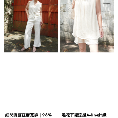
細閃流蘇亞麻寬褲｜96%
雕花下襬涼感A-line針織