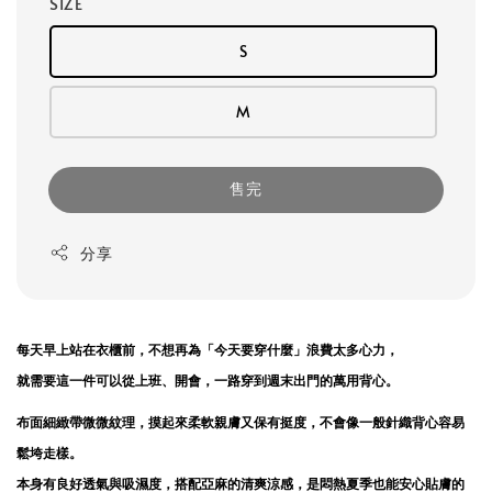
SIZE
S
M
售完
分享
每天早上站在衣櫃前，不想再為「今天要穿什麼」浪費太多心力，
就需要這一件可以從上班、開會，一路穿到週末出門的萬用背心。
布面細緻帶微微紋理，摸起來柔軟親膚又保有挺度，不會像一般針織背心容易
鬆垮走樣。
本身有良好透氣與吸濕度，搭配亞麻的清爽涼感，是悶熱夏季也能安心貼膚的