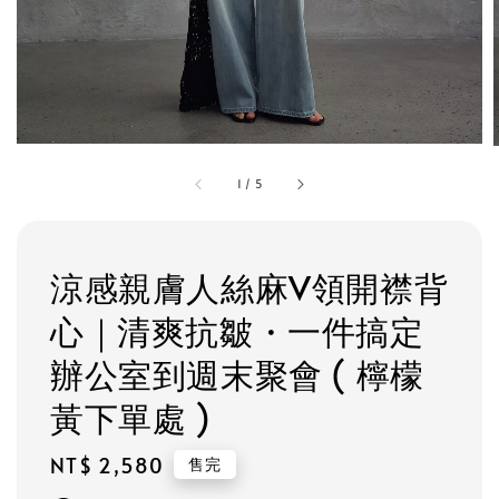
1
/
5
涼感親膚人絲麻V領開襟背
心｜清爽抗皺・一件搞定
辦公室到週末聚會 ( 檸檬
黃下單處 )
Regular
NT$ 2,580
售完
price