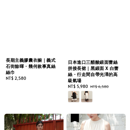
長期主義膠囊衣櫥｜義式
日本進口三醋酸緞面蕾絲
石街餘暉・幾何敘事真絲
拼接長裙｜黑緞面 X 白蕾
絲巾
絲・行走間自帶光澤的高
Regular
NT$ 2,580
級氣場
price
Sale
NT$ 5,980
Regular
NT$ 6,580
price
price
優惠