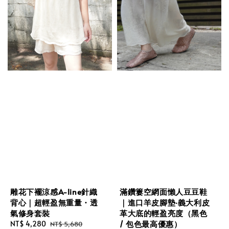
滿鑽簍空網面懶人豆豆鞋
雕花下襬涼感A-line針織
｜進口羊皮腳墊‧義大利皮
背心｜超輕盈無重量・透
革大底的輕盈亮度（黑色
氣修身套裝
/ 包色最高優惠）
Sale
NT$ 4,280
Regular
NT$ 5,680