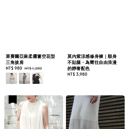
萊賽爾亞麻柔霧簍空花型
莫內紫涼感修身褲｜順身
三角披肩
不貼腿・為嚮往自由浪漫
的靜奢配色
Sale
NT$ 980
Regular
NT$ 1,280
price
price
Regular
NT$ 3,980
price
優惠