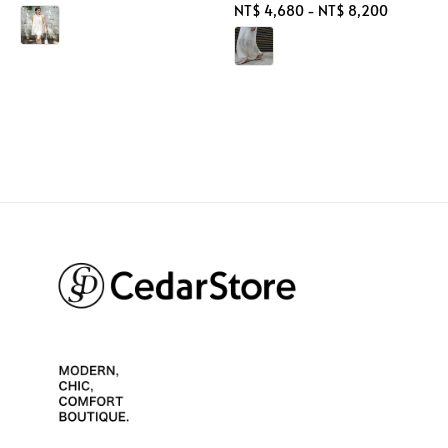
Regular
NT$ 4,680
-
NT$ 8,200
price
price
price