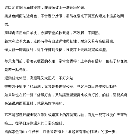
進口定置網面滿鋪燙鑽，腳背像披上一層細緻的光。
柔膚色網面貼近膚色，不會過分搶眼，卻能在陽光下與室內燈光中溫柔地閃
爍。
踩腳處選用進口羊皮，赤腳穿也柔軟親膚，不咬腳、不悶熱。
義大利皮革大底，走路時帶有自然彈性與韌性，耐穿又具有高級質感。
懶人鞋一腳套設計，從牛仔褲到長裙，只要踩上去就能完成造型。
每天出門前，看著衣櫃裡的衣服，常常會覺得：上半身有搭好，但鞋子好像總
是差一點亮度。
運動鞋太休閒、高跟鞋又太正式、不好久站；
拖鞋方便卻少了精緻感，尤其是要進辦公室、見客戶或出席學校活動時——
如果妳也在找一雙「舒服好走，又能讓整體變得比較有打扮」的鞋，這雙柔膚
色滿鑽網面豆豆鞋，就是為妳準備的。
它不是那種只能出現在派對或婚宴上的高調亮片鞋，而是一雙可以從白天穿到
晚上、從平日穿到週末的日常亮點鞋。
搭配素色T恤＋牛仔褲，它會替妳補上「看起來有用心打理」的那一步；