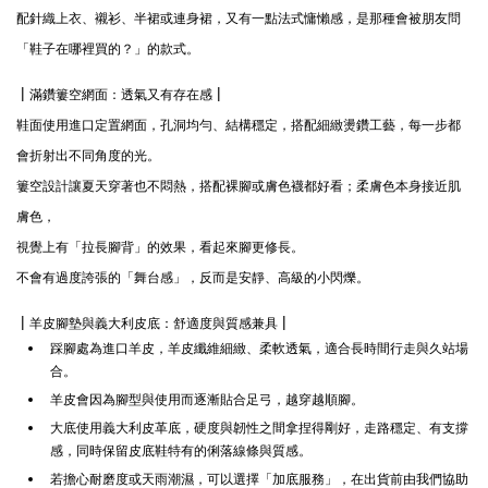
配針織上衣、襯衫、半裙或連身裙，又有一點法式慵懶感，是那種會被朋友問
「鞋子在哪裡買的？」的款式。
| 滿鑽簍空網面：透氣又有存在感 |
鞋面使用進口定置網面，孔洞均勻、結構穩定，搭配細緻燙鑽工藝，每一步都
會折射出不同角度的光。
簍空設計讓夏天穿著也不悶熱，搭配裸腳或膚色襪都好看；柔膚色本身接近肌
膚色，
視覺上有「拉長腳背」的效果，看起來腳更修長。
不會有過度誇張的「舞台感」，反而是安靜、高級的小閃爍。
| 羊皮腳墊與義大利皮底：舒適度與質感兼具 |
踩腳處為進口羊皮，羊皮纖維細緻、柔軟透氣，適合長時間行走與久站場
合。
羊皮會因為腳型與使用而逐漸貼合足弓，越穿越順腳。
大底使用義大利皮革底，硬度與韌性之間拿捏得剛好，走路穩定、有支撐
感，同時保留皮底鞋特有的俐落線條與質感。
若擔心耐磨度或天雨潮濕，可以選擇「加底服務」，在出貨前由我們協助