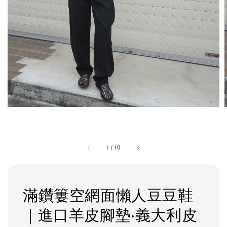
1
/
10
滿鑽簍空網面懶人豆豆鞋
｜進口羊皮腳墊‧義大利皮