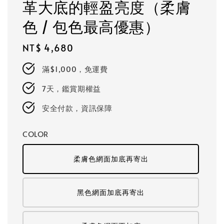
革大底的輕盈亮度（柔膚
色 / 包色最高優惠）
Regular
NT$ 4,680
price
滿$1,000，免運費
7天，鑑賞期權益
安全付款，資訊保障
COLOR
柔膚色網面加底再寄出
黑色網面加底再寄出