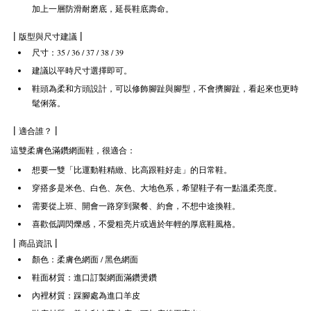
加上一層防滑耐磨底，延長鞋底壽命。
| 版型與尺寸建議 |
尺寸：35 / 36 / 37 / 38 / 39
建議以平時尺寸選擇即可。
鞋頭為柔和方頭設計，可以修飾腳趾與腳型，不會擠腳趾，看起來也更時
髦俐落。
| 適合誰？ |
這雙柔膚色滿鑽網面鞋，很適合：
想要一雙「比運動鞋精緻、比高跟鞋好走」的日常鞋。
穿搭多是米色、白色、灰色、大地色系，希望鞋子有一點溫柔亮度。
需要從上班、開會一路穿到聚餐、約會，不想中途換鞋。
喜歡低調閃爍感，不愛粗亮片或過於年輕的厚底鞋風格。
| 商品資訊 |
顏色：柔膚色網面 / 黑色網面
鞋面材質：進口訂製網面滿鑽燙鑽
內裡材質：踩腳處為進口羊皮