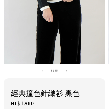
1
/
15
經典撞色針織衫 黑色
Regular
NT$ 1,980