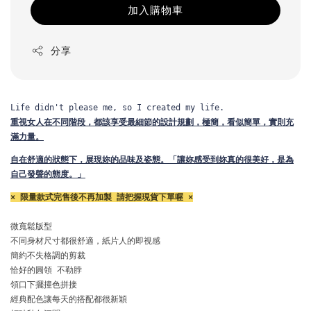
加入購物車
分享
Life didn't please me, so I created my life.
重視女人在不同階段，都該享受最細節的設計規劃，
極簡，看似簡單，實則充
滿力量。
自在舒適的狀態下，展現妳的品味及姿態。
「讓妳感受到妳真的很美好，是為
自己發聲的態度。」
× 限量款式完售後不再加製 請把握現貨下單喔 ×
微寬鬆版型 
不同身材尺寸都很舒適，紙片人的即視感

簡約不失格調的剪裁

恰好的圓領 不勒脖

領口下擺撞色拼接

經典配色讓每天的搭配都很新穎
