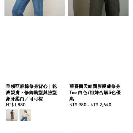
萊賽爾天絲面膜親膚修身
垂領亞麻棉修身背心｜乾
Tee 白色/姐妹合購3色優
爽親膚・修飾胸型與臉型
惠
象牙柔白／可可棕
Regular
NT$ 980
-
NT$ 2,640
Regular
NT$ 1,880
price
price