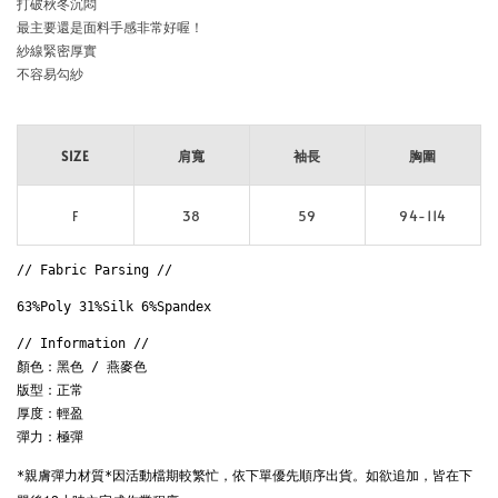
打破秋冬沉悶

最主要還是面料手感非常好喔！

紗線緊密厚實

不容易勾紗

SIZE
肩寬
袖長
胸圍
F
38
59
94-114
// Fabric Parsing // 
63%Poly 31%Silk 6%Spandex
// Information // 

顏色：黑色 / 燕麥色

版型：正常

厚度：輕盈

彈力：極彈
因活動檔期較繁忙，
依下單優先順序出貨。
如欲追加，皆在下
*親膚彈力材質*