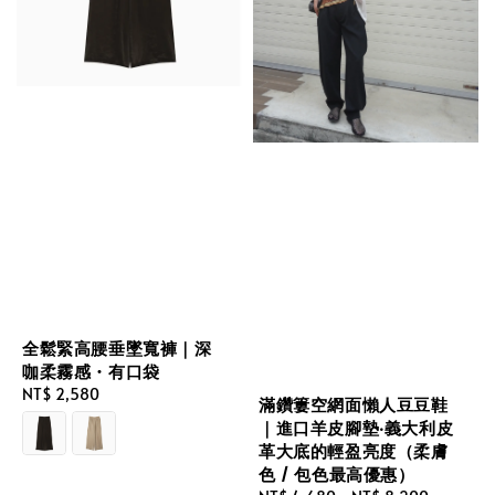
全鬆緊高腰垂墜寬褲｜深
咖柔霧感・有口袋
Regular
NT$ 2,580
滿鑽簍空網面懶人豆豆鞋
price
｜進口羊皮腳墊‧義大利皮
革大底的輕盈亮度（柔膚
色 / 包色最高優惠）