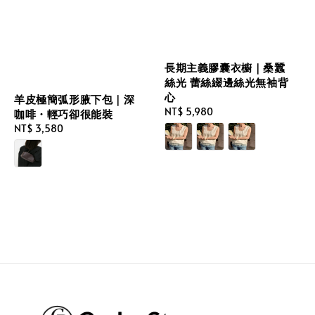
長期主義膠囊衣櫥｜桑蠶
絲光 蕾絲綴邊絲光無袖背
心
羊皮極簡弧形腋下包｜深
Regular
NT$ 5,980
咖啡・輕巧卻很能裝
price
Regular
NT$ 3,580
price