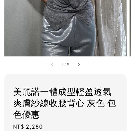
1
/
9
美麗諾一體成型輕盈透氣
爽膚紗線收腰背心 灰色 包
色優惠
Regular
NT$ 2,280