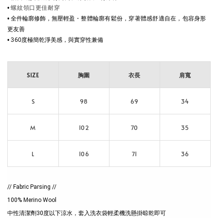
•
螺紋領口更佳耐穿
全件輪廓修飾，無壓輕盈
・
•
整體輪廓有鬆份，穿著體感舒適自在，包容身形
更友善
60度極簡乾淨美感，與實穿性兼備
• 3
SIZE
胸圍
衣長
肩寬
S
98
69
34
M
102
70
35
L
106
71
36
// Fabric Parsing //
100% Merino Wool
中性清潔劑30度以下涼水，套入洗衣袋輕柔機洗懸掛晾乾即可
