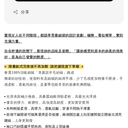
分享
重視女人在不同階段，都該享受最細節的設計規劃，
極簡，看似簡單，實則
充滿力量。
自在舒適的狀態下，展現妳的品味及姿態。
「讓妳感受到原本的妳真的很美
好，是為自己發聲的態度。」
× 限量款式完售後不再加製 請把握現貨下單喔 ×
奢選100%頂級細膩「美麗諾羊毛紗線」織成

獨家紡紗技術，使面料有及細膩的絲滑手感，少了毛感更加輕量不壓身，手
感柔軟，透氣性絕佳，是夏季也能享受的親膚乾爽體驗。

•
•
• 布料輕挺柔滑，高彈力，透氣抗皺，
穿著不悶熱不厚重
• 前側下緣開衩可隨興選擇是否收腰，兩側開岔處上扣至腰間能立體做出漂亮
腰線，
• 袖口巧妙隱藏手臂肉肉、肩頸及上背線條