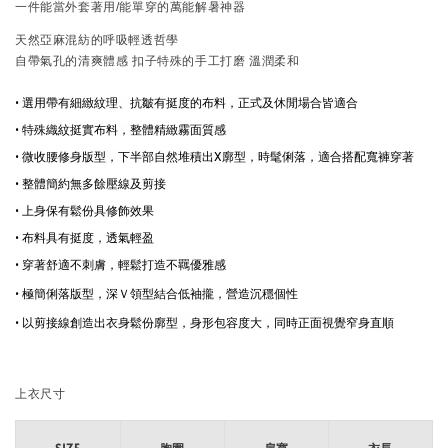
一件能當外套著用/能單穿的萬能解暑神器
天然亞麻混紡的呼吸輕透哲學
自帶氣孔的清爽體感 扣子特殊的手工打磨 溫潤柔和 
• 選用帶有細緻紋理、抗皺有挺度的布料，正式及休閒場合皆適合
• 特殊織紋挺實布料，整體精緻霧面質感
• 微收腰修身版型，下半部自然堆積出X廓型，時髦俐落，適合搭配寬褲穿著
• 整體簡約無多餘壓線及剪接
• 上身保有鬆份具修飾效果
• 布料具有挺度，透氣輕盈
• 穿著舒適不刺膚，輕鬆打造不羈優雅感
• 
極簡俐落版型，深Ｖ領型結合低袖攏，營造沉穩個性
• 
以剪接線創造出衣身鬆份廓型，身形包容度大，同時正面視覺窄身直順
上衣尺寸
SIZE
胸圍
肩寬
衣長