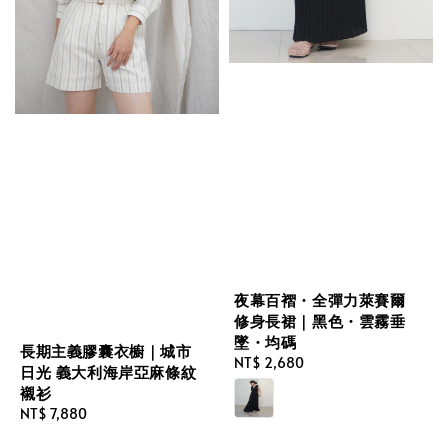
夜幕百褶・全彈力萊賽爾
修身長裙｜黑色・雲霧垂
墜・均碼
長期主義膠囊衣櫥｜城市
Regular
NT$ 2,680
日光 義大利海岸亞麻條紋
price
襯衫
Regular
NT$ 7,880
price