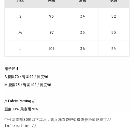
S
93
34
52
M
97
35
53
L
101
36
54
裙子尺寸
S 腰圍70 / 臀圍99 / 長度96
M 腰圍75 / 臀圍103 / 長度98
// Fabric Parsing //
亞麻30%  萊塞爾70%
中性清潔劑30度以下涼水，套入洗衣袋輕柔機洗懸掛晾乾即可// 
Information // 