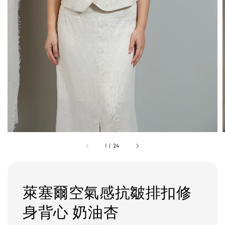
1
/
24
萊塞爾空氣感抗皺排扣修
身背心 奶油杏