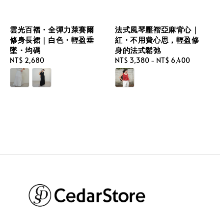
雲光百褶・全彈力萊賽爾
法式風琴壓褶亞麻背心｜
修身長裙｜白色・輕盈垂
紅・不用費心思，輕盈修
墜・均碼
身的法式鬆弛
Regular
NT$ 2,680
Regular
NT$ 3,380
-
NT$ 6,400
price
price