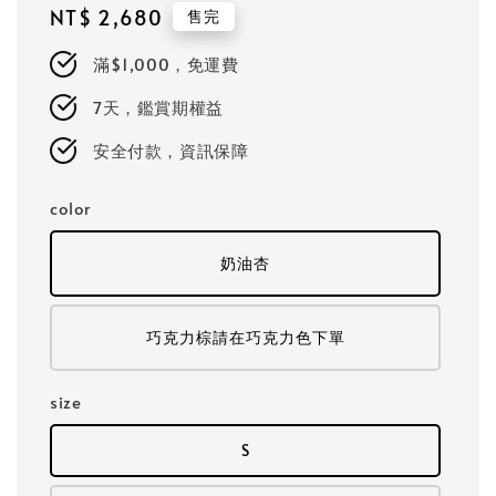
Regular
NT$ 2,680
售完
price
滿$1,000，免運費
7天，鑑賞期權益
安全付款，資訊保障
color
奶油杏
巧克力棕請在巧克力色下單
size
S