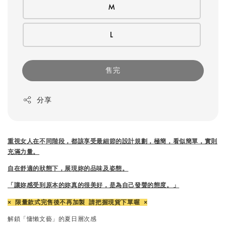
M
L
售完
分享
重視女人在不同階段，都該享受最細節的設計規劃，
極簡，看似簡單，實則
充滿力量。
自在舒適的狀態下，展現妳的品味及姿態。
「讓妳感受到原本的妳真的很美好，是為自己發聲的態度。」
× 限量款式完售後不再加製 請把握現貨下單喔 ×
解鎖「慵懶文藝」的夏日層次感