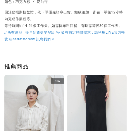
顏色：巧克力棕 / 奶油杏
因活動檔期較繁忙，
依下單優先順序出貨。
如欲追加，皆在下單後12小時
內完成作業程序。
等待時間約14-21個工作天。如需待布料回補，有時需等候30個工作天。
// 所有選品 : 提早到貨提早發出 //// 如有特定時間需求，請利用LINE官方帳
號 @cedatstoretw 訊息我們 //
推薦商品
NEW