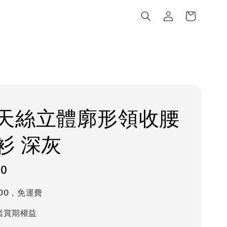
天絲立體廓形領收腰
衫 深灰
80
000，免運費
鑑賞期權益