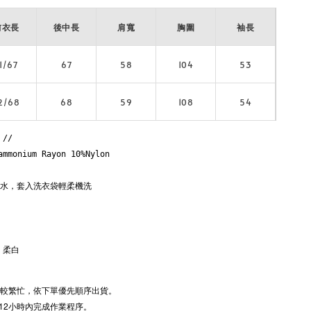
前衣長
後中長
肩寬
胸圍
袖長
1/67
67
58
104
53
2/68
68
59
108
54
 // 
ammonium Rayon 10%Nylon

水，套入洗衣袋輕柔機洗

 
 柔白 
期較繁忙，
依下單優先順序出貨。
12小時內完成作業程序。