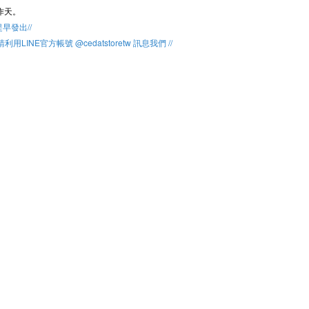
作天。
提早發出//
用LINE官方帳號 @cedatstoretw 訊息我們 //