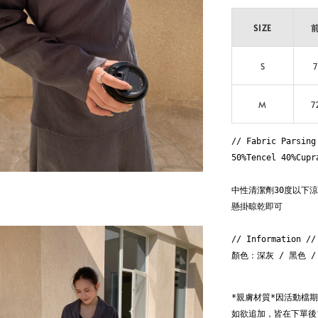
SIZE
S
7
M
7
// Fabric Parsing
50%Tencel 40%Cupr
中性清潔劑30度以下涼
懸掛晾乾即可

// Information //
顏色：深灰 / 黑色 /
因活動檔
*親膚材質*
如欲追加，皆在下單後