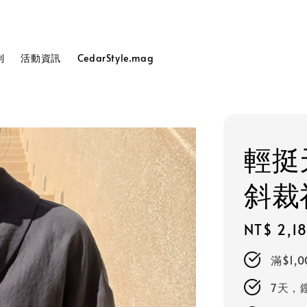
列
活動資訊
CedarStyle.mag
輕挺
斜裁
Regular
NT$ 2,1
price
滿$1,
7天，