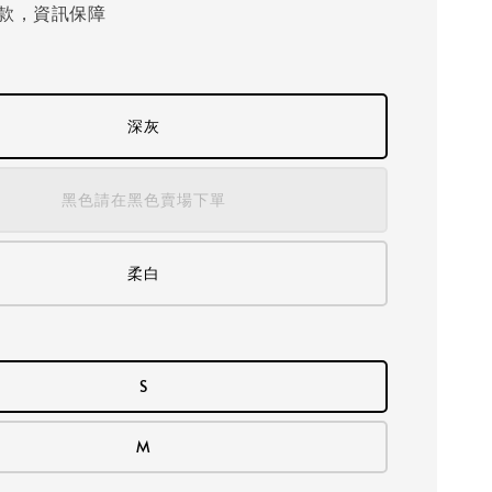
款，資訊保障
深灰
黑色請在黑色賣場下單
柔白
S
M