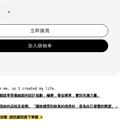
立即購買
加入購物車
e me, so I created my life.
都該享受最細節的設計規劃，
極簡，看似簡單，實則充滿力量。
現妳的品味及姿態。
「讓妳感受到妳真的很美好，是為自己發聲的態度。」
加製 請把握現貨下單喔 ×