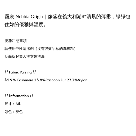
霧灰 Nebbia Grigia｜像落在義大利湖畔清晨的薄霧，靜靜包
住妳的優雅與溫度。
-
洗滌注意事項
請使用中性清潔劑（沒有強效字樣的洗衣精）
反面折起套入洗衣袋洗滌
// Fabric Parsing //
45.9% Cashmere 26.8%Raccoon Fur 27.3%Nylon
// Information // 
尺寸：ＭL
顏色：灰色