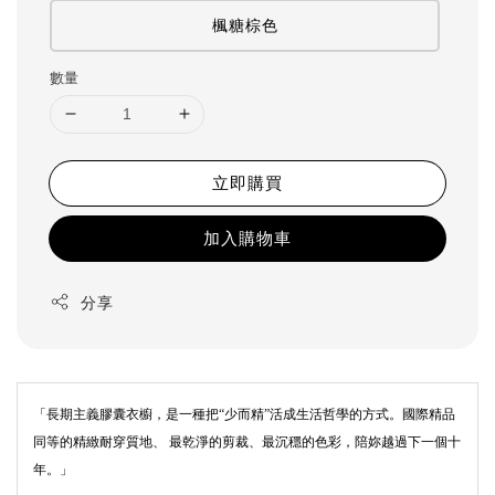
楓糖棕色
數量
立即購買
加入購物車
分享
「長期主義膠囊衣櫥，是一種把“少而精”活成生活哲學的方式。
國際精品
同等的精緻耐穿質地、 最乾淨的剪裁、最沉穩的色彩，陪妳越過下一個十
年。」