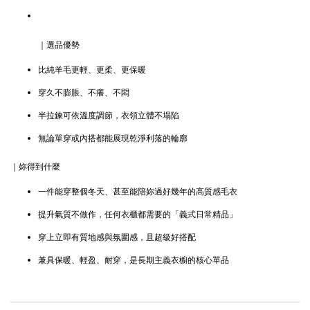
｜選品優勢
比純羊毛更輕、更柔、更保暖
穿久不膨脹、不癢、不悶
半拉鍊可依溫度調節，衣領立體不塌陷
無論單穿或內搭都能展現乾淨利落的輪廓
｜妳得到什麼
一件能穿整個冬天、甚至能陪妳過好幾年的高質感毛衣
提升氣質不做作，任何衣櫃都需要的「義式日常精品」
穿上立即有質地感與氛圍感，且超級好搭配
兼具保暖、輕盈、耐穿，是長期主義衣櫥的核心單品