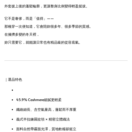
外套披上後的蓬鬆輪廓，更讓整身比例變得輕盈挺拔。
它不是奢侈，而是「值得」——
那種穿一次便知道，它會陪妳很多年、很多季節的質感。
在擁擠多變的冬天裡，
妳只需要它，就能讓日常也有精品級的從容底氣。
｜選品特色
45.9% Cashmere細膩更輕柔
纖維細長、含空氣量高，蓬鬆而不厚重
義式半拉鍊羅紋領 × 精密立體織法
面料自然帶霧面光澤，質地軟糯卻挺立