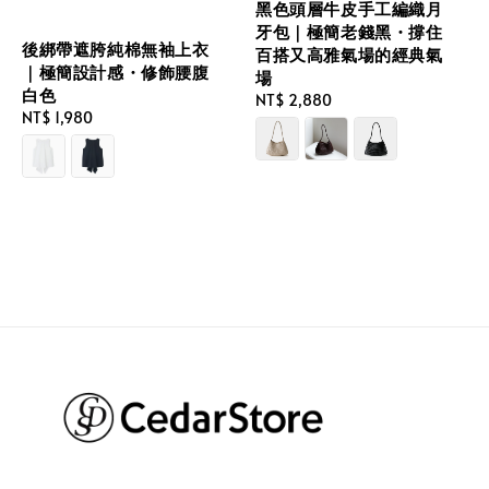
黑色頭層牛皮手工編織月
牙包｜極簡老錢黑・撐住
後綁帶遮胯純棉無袖上衣
百搭又高雅氣場的經典氣
｜極簡設計感・修飾腰腹
場
白色
Regular
NT$ 2,880
Regular
NT$ 1,980
price
price