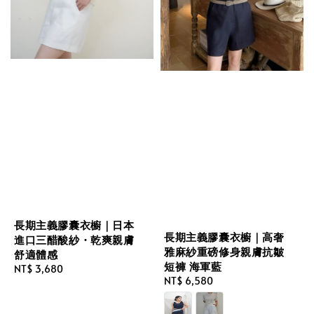
長期主義膠囊衣櫥｜日本
長期主義膠囊衣櫥｜高奢
進口三醋酸紗・乾爽親膚
雅麻紗重磅修身親膚抗皺
舒適體感
短褲 海軍藍
Regular
NT$ 3,680
Regular
NT$ 6,580
price
price