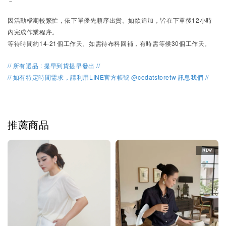
－
因活動檔期較繁忙，
依下單優先順序出貨。
如欲追加，皆在下單後12小時
內完成作業程序。
等待時間約14-21個工作天。如需待布料回補，有時需等候30個工作天。
// 所有選品 : 提早到貨提早發出 //
// 如有特定時間需求，請利用LINE官方帳號 @cedatstoretw 訊息我們 //
推薦商品
NEW