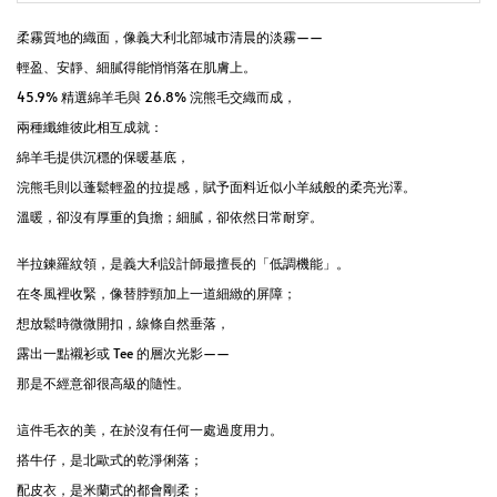
柔霧質地的織面，像義大利北部城市清晨的淡霧——
輕盈、安靜、細膩得能悄悄落在肌膚上。
45.9% 精選綿羊毛與 26.8% 浣熊毛交織而成，
兩種纖維彼此相互成就：
綿羊毛提供沉穩的保暖基底，
浣熊毛則以蓬鬆輕盈的拉提感，賦予面料近似小羊絨般的柔亮光澤。
溫暖，卻沒有厚重的負擔；細膩，卻依然日常耐穿。
半拉鍊羅紋領，是義大利設計師最擅長的「低調機能」。
在冬風裡收緊，像替脖頸加上一道細緻的屏障；
想放鬆時微微開扣，線條自然垂落，
露出一點襯衫或 Tee 的層次光影——
那是不經意卻很高級的隨性。
這件毛衣的美，在於沒有任何一處過度用力。
搭牛仔，是北歐式的乾淨俐落；
配皮衣，是米蘭式的都會剛柔；