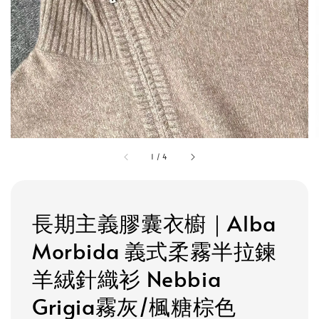
1
/
4
長期主義膠囊衣櫥｜Alba
Morbida 義式柔霧半拉鍊
羊絨針織衫 Nebbia
Grigia霧灰/楓糖棕色