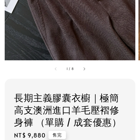
1
/
8
長期主義膠囊衣櫥｜極簡
高支澳洲進口羊毛壓褶修
身褲 （單購 / 成套優惠）
Regular
NT$ 9,880
售完