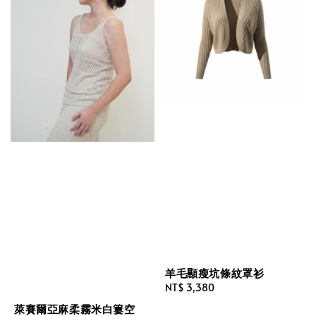
羊毛顯瘦坑條紋罩衫
Regular
NT$ 3,380
price
萊賽爾亞麻柔霧米白簍空