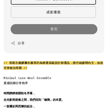
成套優惠
售完
分享
// 長期主義膠囊衣櫥系列為精選高級設計師選品，請仔細參閱內文，如欲
完售無法再製 //
Minimal Luxe Wool Ensemble
質感回歸日常秩序
時間靜靜推開秋冬序幕，
在光影與節奏之間，我們回到「極簡」的本質。
一套襯衫與西褲的組合，