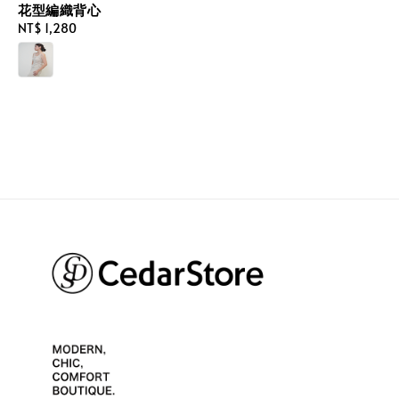
花型編織背心
Regular
NT$ 1,280
price