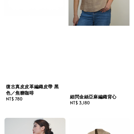
復古真皮皮革編織皮帶 黑
色／焦糖咖啡
細閃金絲亞麻編織背心
Regular
NT$ 780
Regular
NT$ 3,180
price
price