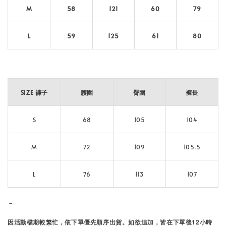
M
58
121
60
79
L
59
125
61
80
SIZE 褲子
腰圍
臀圍
褲長
S
68
105
104
M
72
109
105.5
L
76
113
107
－
因活動檔期較繁忙，
依下單優先順序出貨。
如欲追加，皆在下單後12小時