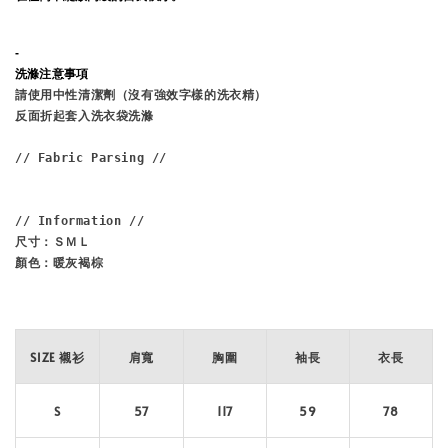
-
洗滌注意事項
請使用中性清潔劑（沒有強效字樣的洗衣精）

反面折起套入洗衣袋洗滌

// Fabric Parsing //

// Information // 
尺寸：ＳＭＬ

顏色：暖灰褐棕

SIZE 襯衫
肩寬
胸圍
袖長
衣長
S
57
117
59
78