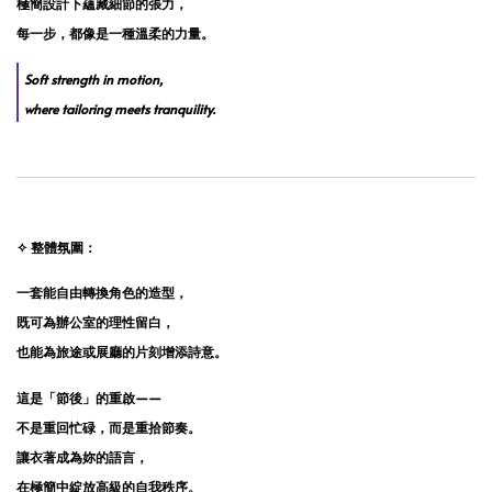
極簡設計下蘊藏細節的張力，
每一步，都像是一種溫柔的力量。
Soft strength in motion,
where tailoring meets tranquility.
✧ 整體氛圍：
一套能自由轉換角色的造型，
既可為辦公室的理性留白，
也能為旅途或展廳的片刻增添詩意。
這是「節後」的重啟——
不是重回忙碌，而是重拾節奏。
讓衣著成為妳的語言，
在極簡中綻放高級的自我秩序。