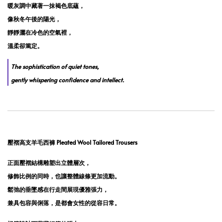
暖灰調中藏著一抹褐色底蘊，
像秋冬午後的陽光，
靜靜灑在冷色的空氣裡，
溫柔卻篤定。
The sophistication of quiet tones,
gently whispering confidence and intellect.
壓褶高支羊毛西褲 Pleated Wool Tailored Trousers
正面壓褶結構雕塑出立體層次，
修飾比例的同時，也讓整體線條更加流動。
鬆弛的垂墜感在行走間展現優雅張力，
兼具包容與俐落，是都會女性的從容日常。