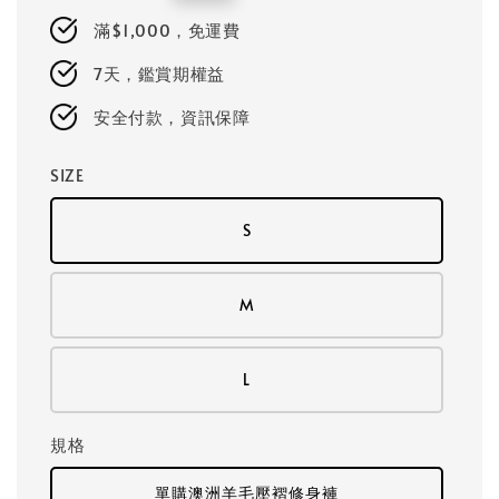
price
滿$1,000，免運費
7天，鑑賞期權益
安全付款，資訊保障
SIZE
S
M
L
規格
單購澳洲羊毛壓褶修身褲