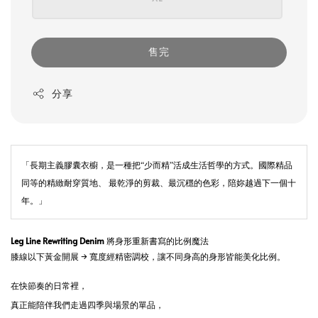
售完
分享
「長期主義膠囊衣櫥，是一種把“少而精”活成生活哲學的方式。
國際精品
同等的精緻耐穿質地、 最乾淨的剪裁、最沉穩的色彩，陪妳越過下一個十
年。」
Leg Line Rewriting Denim
將身形重新書寫的比例魔法
膝線以下黃金開展 → 寬度經精密調校，讓不同身高的身形皆能美化比例。
在快節奏的日常裡，
真正能陪伴我們走過四季與場景的單品，