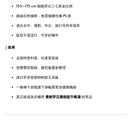
155–175 cm 都能穿出三七黃金比例
曲線自然修飾，無需修圖也像 PS 過
適合全年、通勤、外出、旅行等所有場景
版型不退流行，可穿好幾年
｜效果
走路時更利落、站著更挺拔
視覺臀部緊緻、腿型被重新整理
讓日常穿搭變得輕鬆又高級
一條褲子就能讓下身輪廓更加優雅纖細
真正能成為衣櫃裡
最耐穿且最能提升氣場
的單品