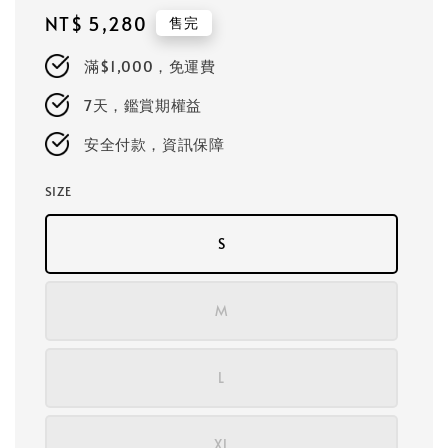
Regular
NT$ 5,280
售完
price
滿$1,000，免運費
7天，鑑賞期權益
安全付款，資訊保障
SIZE
S
M
L
XL