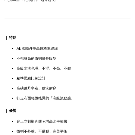
｜ 特點
AE 國際丹寧高規格車縫線
不挑身高的微喇修長版型
高級水洗色澤、不浮、不亮、不假
精準臀線比例設計
高磅數丹寧布、耐洗耐穿
行走布面輕微搖晃的「高級流動感」
｜ 優勢
穿上立刻顯直腿＋增高比率效果
微喇不外擴、不黏腿，完美平衡