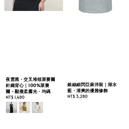
夜雲黑・交叉堆領萊賽爾
銀絲細閃亞麻洋裝｜湖水
針織背心｜100%萊賽
藍・清爽的優雅修飾
爾・顯瘦柔霧光・均碼
Regular
NT$ 3,280
Regular
NT$ 1,480
price
price