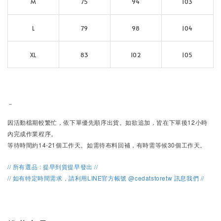
M
75
94
103
L
79
98
104
XL
83
102
105
－
因活動檔期較繁忙，
依下單優先順序出貨。
如欲追加，皆在下單後12小時
內完成作業程序。
等待時間約14-21個工作天。如需待布料回補，有時需等候30個工作天。
// 所有選品 : 提早到貨提早發出 //
// 如有特定時間需求，請利用LINE官方帳號 @cedatstoretw 訊息我們 //