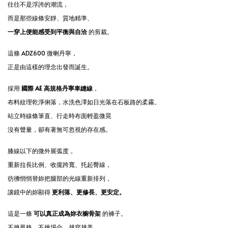
往往不是浮誇的潮流，
而是那些線條安靜、質地精準、
一穿上便能感受到平衡與自洽
的剪裁。
這條 ADZ600 微喇丹寧，
正是由這樣的理念出發而誕生。
採用
國際 AE 高規格丹寧車縫線
，
布料紋理乾淨俐落，水洗色澤如日光落在石板路的柔霧。
站立時線條筆直、行走時布面輕盈微晃
沒有聲量，卻有著無可忽視的存在感。
膝線以下的微外展弧度，
重新拉長比例、收攏跨寬、托起臀線，
彷彿悄悄替妳把腿部的光線重新排列，
讓鏡中的妳顯得
更利落、更修長、更安定。
這是一條
可以真正成為妳衣櫥骨架
的褲子。
不挑風格、不挑場合、越穿越美。