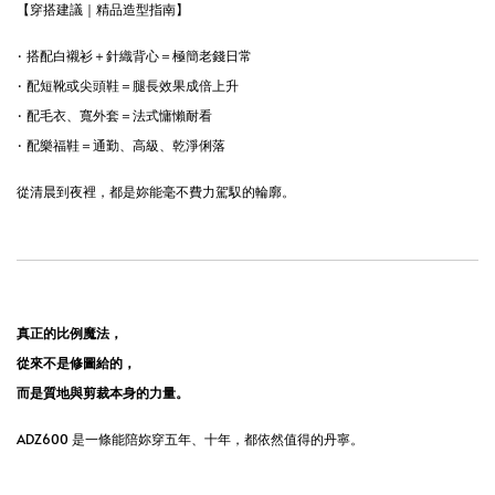
【穿搭建議｜精品造型指南】
· 搭配白襯衫＋針織背心＝極簡老錢日常
· 配短靴或尖頭鞋＝腿長效果成倍上升
· 配毛衣、寬外套＝法式慵懶耐看
· 配樂福鞋＝通勤、高級、乾淨俐落
從清晨到夜裡，都是妳能毫不費力駕馭的輪廓。
真正的比例魔法，
從來不是修圖給的，
而是質地與剪裁本身的力量。
ADZ600 是一條能陪妳穿五年、十年，都依然值得的丹寧。