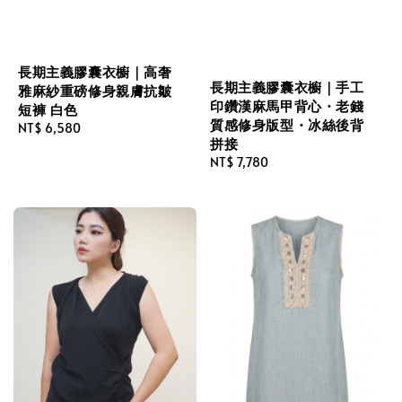
長期主義膠囊衣櫥｜高奢
長期主義膠囊衣櫥｜手工
雅麻紗重磅修身親膚抗皺
印鑽漢麻馬甲背心・老錢
短褲 白色
質感修身版型・冰絲後背
Regular
NT$ 6,580
拼接
price
Regular
NT$ 7,780
price