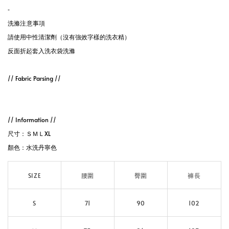
-
洗滌注意事項
請使用中性清潔劑（沒有強效字樣的洗衣精）
反面折起套入洗衣袋洗滌
// Fabric Parsing //
// Information // 
尺寸：ＳＭＬXL
顏色：水洗丹寧色
SIZE
腰圍
臀圍
褲長
S
71
90
102