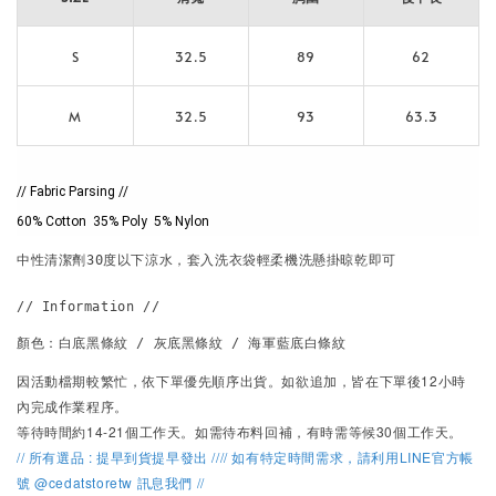
S
32.5
89
62
M
32.5
93
63.3
// Fabric Parsing //
60% Cotton  35% Poly  5% Nylon
中性清潔劑30度以下涼水，套入洗衣袋輕柔機洗懸掛晾乾即可

// Information // 
因活動檔期較繁忙，
依下單優先順序出貨。
如欲追加，皆在下單後12小時
內完成作業程序。
等待時間約14-21個工作天。如需待布料回補，有時需等候30個工作天。
// 所有選品 : 提早到貨提早發出 //// 如有特定時間需求，請利用LINE官方帳
號 @cedatstoretw 訊息我們 //