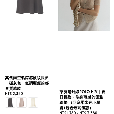
莫代爾空氣涼感波紋長裙
｜碳灰色・低調顯瘦的都
會質感款
萊賽爾針織POLO上衣｜夏
Regular
NT$ 2,380
日輕盈・修身薄感的優雅
price
線條 （亞麻柔米色下單
處/包色最高優惠）
Regular
NT$ 1,780
-
NT$ 3,380