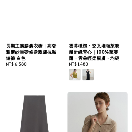
長期主義膠囊衣櫥｜高奢
雲幕橄欖・交叉堆領萊賽
雅麻紗重磅修身親膚抗皺
爾針織背心｜100%萊賽
短褲 白色
爾・雲朵輕柔親膚・均碼
Regular
NT$ 6,580
Regular
NT$ 1,480
price
price