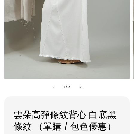
1
/
3
雲朵高彈條紋背心 白底黑
條紋 （單購 / 包色優惠）