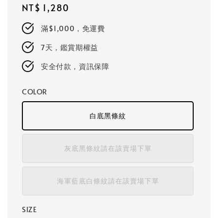
Regular
NT$ 1,280
price
滿$1,000，免運費
7天，鑑賞期權益
安全付款，資訊保障
COLOR
白底黑條紋
灰底黑條紋請在該賣場下單
海軍藍底白條紋請在該賣場下單
SIZE