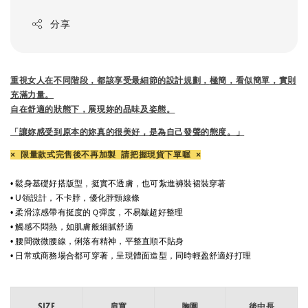
分享
重視女人在不同階段，都該享受最細節的設計規劃，
極簡，看似簡單，實則
充滿力量。
自在舒適的狀態下，展現妳的品味及姿態。
「讓妳感受到原本的妳真的很美好，是為自己發聲的態度。」
× 限量款式完售後不再加製 請把握現貨下單喔 ×
• 鬆身基礎好搭版型，挺實不透膚，也可紮進褲裝裙裝穿著
• U領設計，不卡脖，優化脖頸線條
• 柔
滑涼感帶有挺度的Ｑ彈度，不易皺超好整理
•
觸感不悶熱，如肌膚般細膩舒適
• 腰間微微腰線，
俐落有精神
，平整直順不貼身
• 日常或商務場合都可穿著，呈現體面造型，同時輕盈舒適好打理
SIZE
肩寬
胸圍
後中長