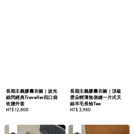
長期主義膠囊衣櫥｜波光
長期主義膠囊衣櫥｜頂級
細閃經典Traveller四口袋
雲朵輕薄無側縫一片式天
收腰外套
絲羊毛長袖Tee
Regular
NT$ 12,800
Regular
NT$ 3,980
price
price
售完
售完