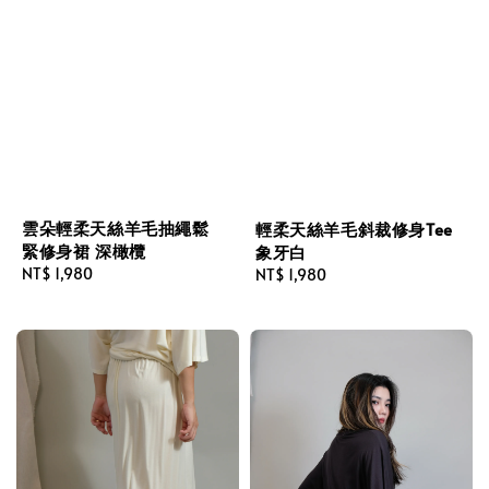
雲朵輕柔天絲羊毛抽繩鬆
輕柔天絲羊毛斜裁修身Tee
緊修身裙 深橄欖
象牙白
Regular
NT$ 1,980
Regular
NT$ 1,980
price
price