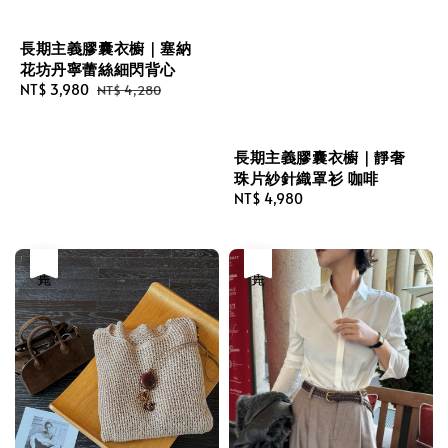
長期主義膠囊衣櫥｜塞納
花坊丹寧蕾絲細閃背心
Sale
NT$ 3,980
Regular
NT$ 4,280
price
price
長期主義膠囊衣櫥｜靜奢
珠片紗針織罩衫 咖啡
Regular
NT$ 4,980
price
售完
售完