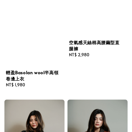
空氣感天絲棉高腰繭型直
腿褲
Regular
NT$ 2,980
price
輕盈Basolan wool半高領
卷邊上衣
Regular
NT$ 1,980
price