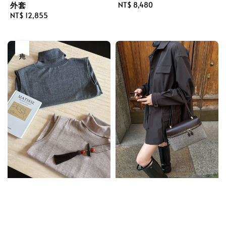
外套
Regular
NT$ 8,480
Regular
NT$ 12,855
price
price
售完