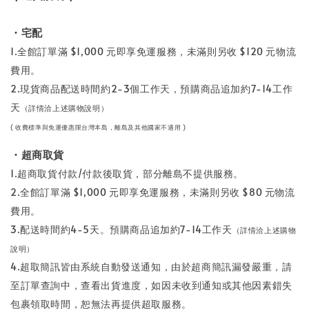
・宅配
1.全館訂單滿 $1,000 元即享免運服務，未滿則另收 $120 元物流
費用。
2.現貨商品配送時間約2-3個工作天，預購商品追加約7-14工作
天
（
詳情洽上述購物說明）
( 收費標準與免運優惠限台灣本島，離島及其他國家不適用 )
・超商取貨
1.超商取貨付款/付款後取貨，部分離島不提供服務。
2.全館訂單滿 $1,000 元即享免運服務，未滿則另收 $80 元物流
費用。
3.配送時間約4-5天。預購商品追加約7-14工作天
（
詳情洽上述購物
說明）
4.超取簡訊皆由系統自動發送通知，由於超商簡訊漏發嚴重，請
至訂單查詢中，查看出貨進度，如因未收到通知或其他因素錯失
包裹領取時間，恕無法再提供超取服務。