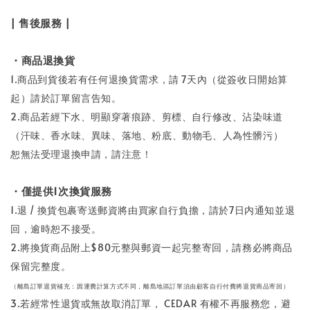
| 售後服務 |
・商品退換貨
1.商品到貨後若有任何退換貨需求，請 7天內（從簽收日開始算
起）請於訂單留言告知。
2.商品若經下水、明顯穿著痕跡、剪標、自行修改、沾染味道
（汗味、香水味、異味、落地、粉底、動物毛、人為性髒污）
恕無法受理退換申請，請注意！
・僅提供1次換貨服務
1.退 / 換貨包裹寄送郵資將由買家自行負擔，請於7日内通知並退
回，逾時恕不接受。
2.將換貨商品附上$80元整與郵資一起完整寄回，請務必將商品
保留完整度。
（離島訂單退貨補充：因運費計算方式不同，離島地區訂單須由顧客自行付費將退貨商品寄回）
3.若經常性退貨或無故取消訂單， CEDAR 有權不再服務您，避