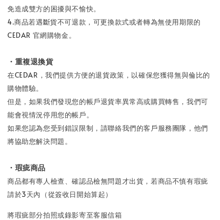
免造成雙方的困擾與不愉快。
4.商品若遇斷貨不可退款，可更換款式或者轉為無使用期限的
CEDAR 官網購物金。
・重複退換貨
在
CEDAR
，我們提供方便的退貨政策，以確保您獲得無與倫比的
購物體驗。
但是，如果我們發現您的帳戶退貨率異常高或購買轉售，我們可
能會視情況停用您的帳戶。
如果您認為您受到錯誤限制，請聯絡我們的客戶服務團隊，他們
將協助您解決問題。
・瑕疵商品
商品都有專人檢查、確認品檢無問題才出貨，若商品不慎有瑕疵
請於3天內（從簽收日開始算起）
將瑕疵部分拍照或錄影寄至客服信箱