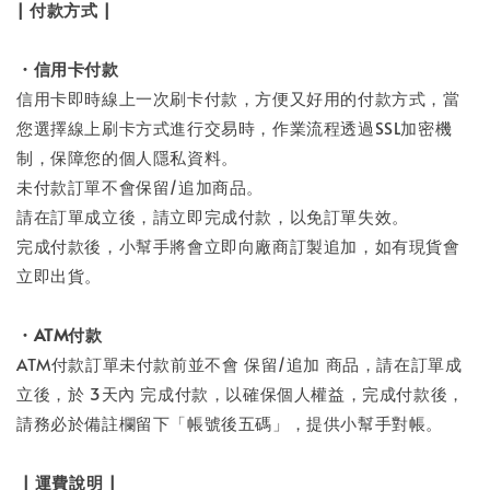
| 付款方式 |
・信用卡付款
信用卡即時線上一次刷卡付款，方便又好用的付款方式，當
您選擇線上刷卡方式進行交易時，作業流程透過SSL加密機
制，保障您的個人隱私資料。
未付款訂單不會保留/追加商品。
請在訂單成立後，請立即完成付款，以免訂單失效。
完成付款後，小幫手將會立即向廠商訂製追加，如有現貨會
立即出貨。
・ATM付款
ATM付款訂單未付款前並不會 保留/追加 商品，請在訂單成
立後，於 3天內 完成付款，以確保個人權益，完成付款後，
請務必於備註欄留下「帳號後五碼」，提供小幫手對帳。
| 運費說明 |