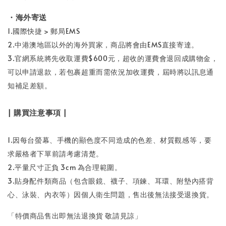
・海外寄送
1.國際快捷 > 郵局EMS
2.中港澳地區以外的海外買家，商品將會由EMS直接寄達。
3.官網系統將先收取運費$600元，超收的運費會退回成購物金，
可以申請退款，若包裹超重而需依況加收運費，屆時將以訊息通
知補足差額。
| 購買注意事項 |
1.因每台螢幕、手機的顯色度不同造成的色差、材質觀感等，要
求嚴格者下單前請考慮清楚。
2.平量尺寸正負 3cm 為合理範圍。
3.貼身配件類商品（包含眼鏡、襪子、項鍊、耳環、附墊內搭背
心、泳裝、內衣等）因個人衛生問題，售出後無法接受退換貨。
「特價商品售出即無法退換貨 敬請見諒」