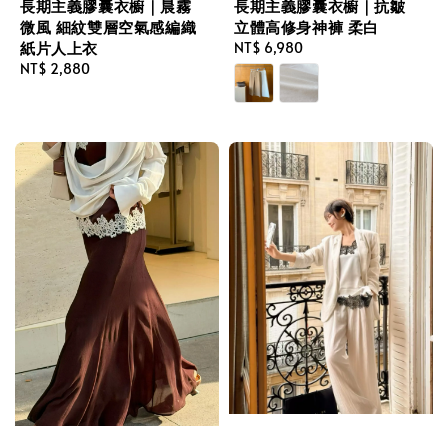
長期主義膠囊衣櫥｜晨霧
長期主義膠囊衣櫥｜抗皺
微風 細紋雙層空氣感編織
立體高修身神褲 柔白
紙片人上衣
Regular
NT$ 6,980
Regular
NT$ 2,880
price
price