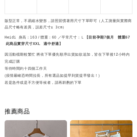
版型正常，不易縮水變形，請照習慣著用尺寸下單即可
（人工測量與實際商
品尺寸略有差異，誤差尺寸± 3cm）
Heidi 
身高：163 / 體重：60 ／平常尺寸：Ｌ
【目前孕期7個月　體重67 
 此商品實穿尺寸XXL   
適中舒適
】
因活動檔期較繁忙
將依下單優先順序出貨
如欲追加，皆在下單後12小時內
完成訂購
等待時間約十四個工作天
(疫情嚴峻恐時間拉長，所有選品如提早到貨提早發出！)
若是急件或是不方便等候者，請再斟酌的下單
推薦商品