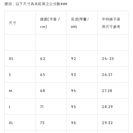
腰頭，以下尺寸為未延展之公分數###
(平量 /
腰圍(平量 /
長度
平時褲子著
尺寸
cm)
cm)
用尺寸參考
XS
62
92
24-25
S
65
93
26.27
M
68
94
27.28
L
71
95
28.29
XL
75
96
29.32