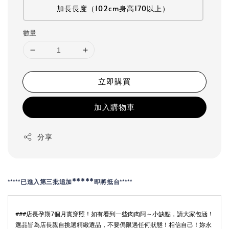
加長長度（102cm身高170以上）
數量
立即購買
加入購物車
分享
*****
*****
已進入第三批追加*****即將抵台
###店長孕期7個月實穿照！如有看到一些肉肉阿～小缺點，請大家包涵！
選品皆為店長親自挑選精緻選品，不要侷限遇任何狀態！相信自己！妳永