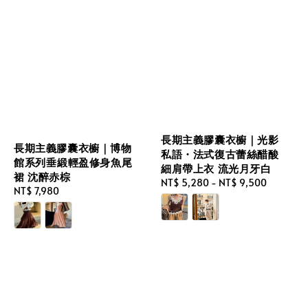
長期主義膠囊衣櫥｜光影
長期主義膠囊衣櫥｜博物
私語・法式復古蕾絲醋酸
館系列垂緞輕盈修身魚尾
細肩帶上衣 流光月牙白
裙 沈醉赤棕
Regular
NT$ 5,280
-
NT$ 9,500
Regular
NT$ 7,980
price
price