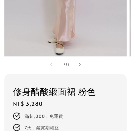
1
/
12
修身醋酸緞面裙 粉色
Regular
NT$ 3,280
price
滿$1,000，免運費
7天，鑑賞期權益