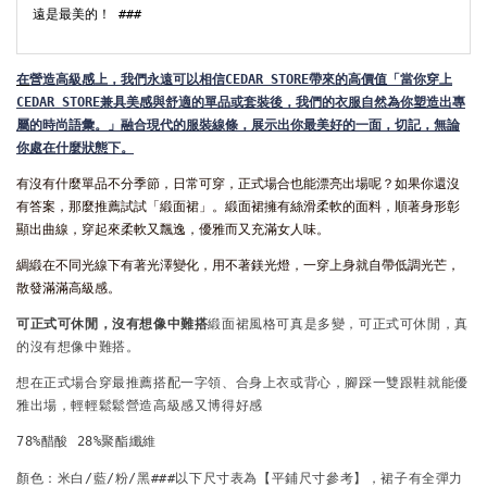
遠是最美的！ ###
在
營造高級感上，我們永遠可以相信CEDAR STORE帶來的高價值「當你穿上
CEDAR STORE兼具美感與舒適的單品或套裝後，我們的衣服自然為你塑造出專
屬的時尚語彙。」
融合現代的服裝線條，展示出你最美好的一面，切記，無論
你處在什麼狀態下。
有沒有什麼單品不分季節，日常可穿，正式場合也能漂亮出場呢？如果你還沒
有答案，那麼推薦試試「緞面裙」。緞面裙擁有絲滑柔軟的面料，順著身形彰
顯出曲線，穿起來柔軟又飄逸，優雅而又充滿女人味。
綢緞在不同光線下有著光澤變化，用不著鎂光燈，一穿上身就自帶低調光芒，
散發滿滿高級感。
可正式可休閒，沒有想像中難搭
緞面裙風格可真是多變，可正式可休閒，真
的沒有想像中難搭。
想在正式場合穿最推薦搭配一字領、合身上衣或背心，腳踩一雙跟鞋就能優
雅出場，輕輕鬆鬆營造高級感又博得好感
78%醋酸 28%聚酯纖維 
顏色：米白/藍/粉/黑###以下尺寸表為【平鋪尺寸參考】，裙子有全彈力