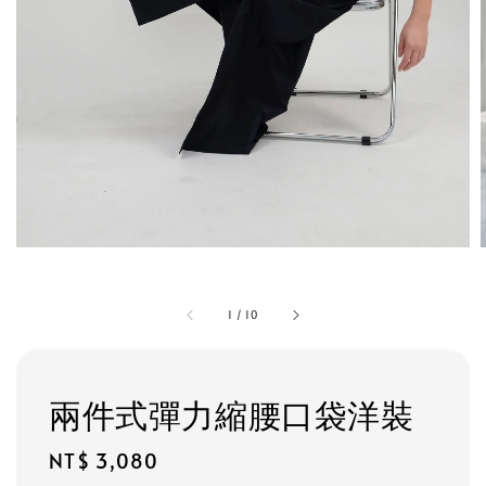
1
/
10
兩件式彈力縮腰口袋洋裝
Regular
NT$ 3,080