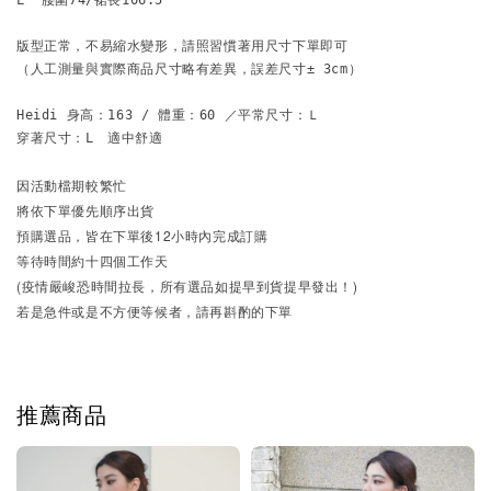
L  腰圍74/裙長106.5

版型正常，不易縮水變形，請照習慣著用尺寸下單即可
（人工測量與實際商品尺寸略有差異，誤差尺寸± 3cm）
Heidi 身高：163 / 體重：60 ／平常尺寸：Ｌ
穿著尺寸：L　適中舒適
因活動檔期較繁忙
將依下單優先順序出貨
預購選品，皆在下單後12小時內完成訂購
等待時間約十四個工作天
(疫情嚴峻恐時間拉長，所有選品如提早到貨提早發出！)
若是急件或是不方便等候者，請再斟酌的下單
推薦商品