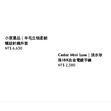
小眾選品｜羊毛立領柔韌
螺紋針織外套
Regular
NT$ 6,630
price
Cedar Mini Luxe｜淡水珍
珠18K合金電鍍手鍊
Regular
NT$ 2,380
price