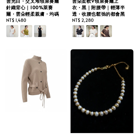
雲光白・交叉堆領萊賽爾
雲朵柔軟V領萊賽爾上
針織背心｜100%萊賽
衣・黑｜附腰帶｜輕薄半
爾・雲朵輕柔親膚・均碼
透・收腰也鬆弛的都會黑
Regular
NT$ 1,480
Regular
NT$ 2,280
price
price