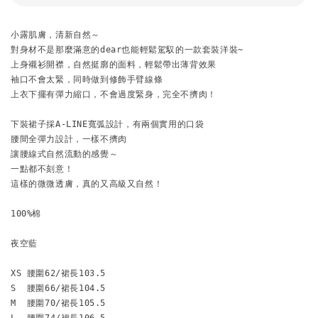
小露肌膚，清新自然～
對身材不是那麼滿意的dear也能輕鬆駕馭的一款套裝洋裝~
上身襯衫開襟，自然挺廓的面料，輕鬆帶出薄背效果
袖口不會太緊，同時做到修飾手臂線條
上衣下擺有彈力縮口，不會過度緊身，完全不擠肉！
下裝裙子採A-LINE寬弧設計，有兩個實用的口袋
腰間全彈力設計，一樣不擠肉
讓腰線式自然流動的感覺～
一點都不刻意！

這樣的微微透膚，真的又高級又自然！

100%棉
夜空藍
XS 腰圍62/裙長103.5

S  腰圍66/裙長104.5

M  腰圍70/裙長105.5
