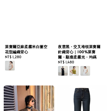
萊賽爾亞麻柔霧米白簍空
夜雲黑・交叉堆領萊賽爾
花型編織背心
針織背心｜100%萊賽
爾・顯瘦柔霧光・均碼
Regular
NT$ 1,280
price
Regular
NT$ 1,480
price