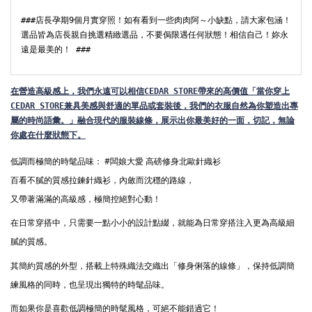
###店長孕期9個月實穿照！如有看到一些肉肉阿～小缺點，請大家包涵！
選品皆為店長親自挑選精緻選品，不要侷限遇任何狀態！相信自己！妳永
遠是最美的！ ###
在
營造高級感上，我們永遠可以相信CEDAR STORE帶來的高價值「當你穿上
CEDAR STORE兼具美感與舒適的單品或套裝後，我們的衣服自然為你塑造出專
屬的時尚語彙。」
融合現代的服裝線條，展示出你最美好的一面，切記，無論
你處在什麼狀態下。
低調而極簡的時髦品味： 
#闆娘大愛
 高磅修身北歐針織衫
百看不膩的質感拉鍊針織衫，內斂而沈穩的路線，
又帶著滿滿的高級感，極簡控絕對心動！
在日常穿搭中，只需要一點小小的設計點綴，就能為日常穿搭注入更為高級細
膩的質感。
其簡約質感的外型，搭載上特殊織法交織出「修身俐落的線條」，保持低調簡
練風格的同時，也呈現出獨特的時髦品味。
而如果你是喜歡低調極簡的時髦風格，可絕不能錯過它！