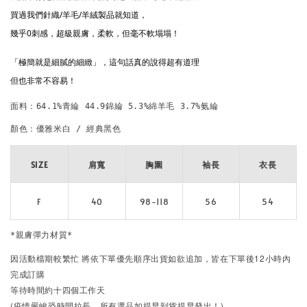
買過我們針織/羊毛/羊絨製品就知道，
幾乎0刺感，超級親膚，柔軟，但毫不軟塌塌！
「極簡就是細膩的細緻」，這句話真的說得超有道理
但也非常不容易！
面料：64.1%青綸 44.9錦綸 5.3%綿羊毛 3.7%氨綸
顏色：優雅米白 / 經典黑色
SIZE
肩寬
胸圍
袖長
衣長
F
40
98-118
56
54
*親膚彈力材質*
因活動檔期較繁忙
將依下單優先順序出貨
如欲追加，皆在下單後12小時內
完成訂購
等待時間約十四個工作天
(疫情嚴峻恐時間拉長，所有選品如提早到貨提早發出！)