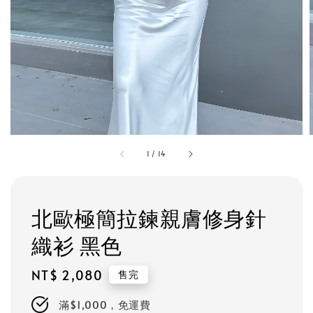
1
/
14
北歐極簡拉鍊親膚修身針
織衫 黑色
Regular
NT$ 2,080
售完
price
滿$1,000，免運費