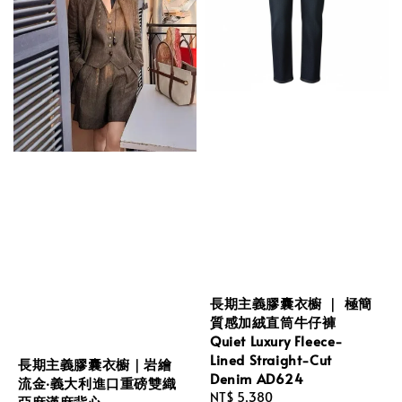
長期主義膠囊衣櫥 ｜ 極簡
質感加絨直筒牛仔褲
Quiet Luxury Fleece-
Lined Straight-Cut
長期主義膠囊衣櫥｜岩繪
Denim AD624
流金‧義大利進口重磅雙織
Regular
NT$ 5,380
亞麻漢麻背心