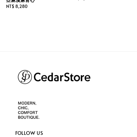
price
Regular
NT$ 8,280
price
FOLLOW US