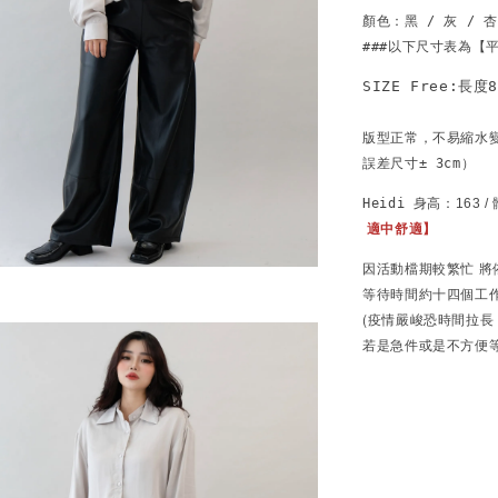
顏色：黑 / 灰 / 杏

版型正常，不易縮水
誤差尺寸± 3cm）
Heidi 
身高：163 
適中舒適
】
因活動檔期較繁忙
將
等待時間約十四個工
(疫情嚴峻恐時間拉長
若是急件或是不方便