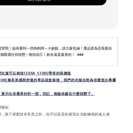
月實穿照！如有看到一些肉肉阿～小缺點，請大家包涵！選品皆為店長親自
侷限遇任何狀態！相信自己！妳永遠是最美的！ ###
遠可以相信CEDAR STORE帶來的高價值

 STORE兼具美感與舒適的單品或套裝後，我們的衣服自然為你塑造出專屬
，展示出你最美好的一面，切記，無論你處在什麼狀態下。
礎襯衫
衫，除了搭配性非常高之於，也可以妥妥的展現出北歐極簡的迷人感