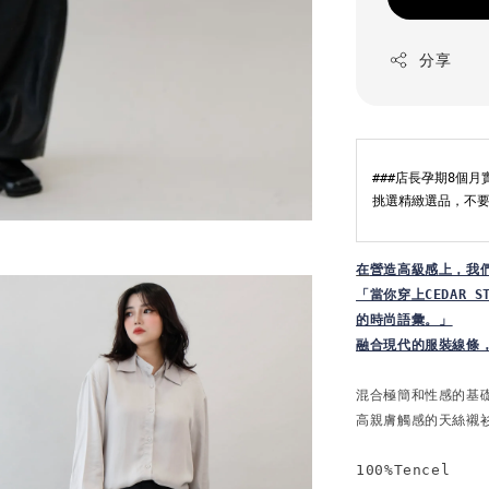
分享
###店長孕期8個
挑選精緻選品，不要
在
營造高級感上，我們永
「當你穿上CEDAR
的時尚語彙。」
融合現代的服裝線條
混合極簡和性感的基
高親膚觸感的天絲襯
100%Tencel