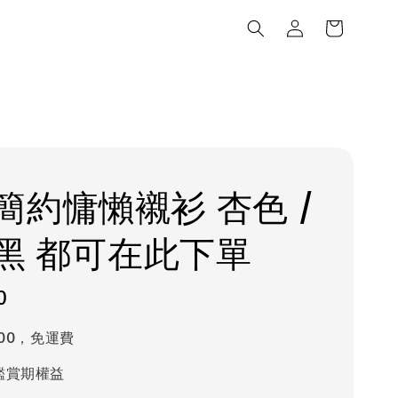
簡約慵懶襯衫 杏色 /
/ 黑 都可在此下單
0
000，免運費
鑑賞期權益