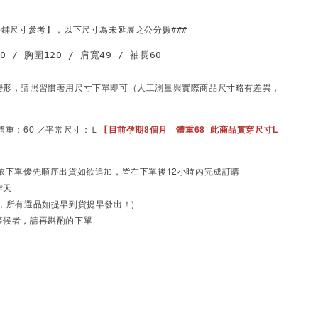
變形，請照習慣著用尺寸下單即可
（人工測量與實際商品尺寸略有差異，
/ 體重：60 ／平常尺寸：Ｌ
【目前孕期8個月　體重68  此商品實穿尺寸L 
依下單優先順序出貨
如欲追加，皆在下單後12小時內完成訂購
作天
，所有選品如提早到貨提早發出！)
等候者，請再斟酌的下單