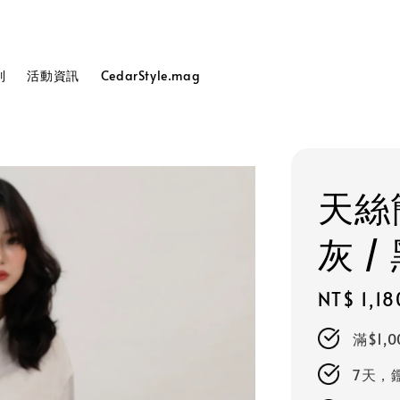
列
活動資訊
CedarStyle.mag
天絲
灰 
Regular
NT$ 1,18
price
滿$1,
7天，