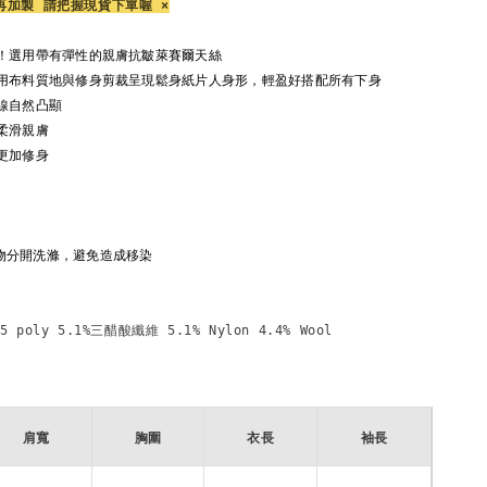
再加製 請把握現貨下單喔 ×
皺！選用帶有彈性的親膚抗皺萊賽爾天絲
運用布料質地與修身剪裁呈現鬆身紙片人身形，輕盈好搭配所有下身
線自然凸顯
柔滑親膚
條更加修身
物分開洗滌，避免造成移染
.5 poly 5.1%三醋酸纖維 5.1% Nylon 4.4% Wool

肩寬
胸圍
衣長
袖長