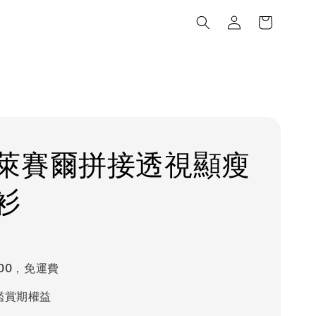
萊賽爾拼接透視顯瘦
衫
000，免運費
鑑賞期權益