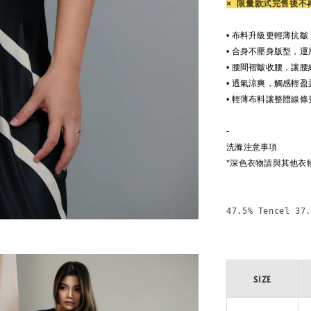
× 限量款式完售後不
• 布料升級更輕薄抗
• 合身不壓身版型，
•
腰間褶皺收腰，讓腰
•
透氣涼爽，觸感輕盈
• 輕薄布料讓整體線
-
洗滌注意事項
*深色衣物請與其他衣
47.5% Tencel 37
SIZE