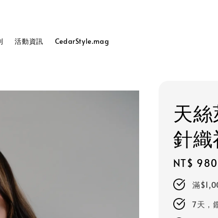
列
活動資訊
CedarStyle.mag
天絲
針織
Regular
NT$ 980
price
滿$1,
7天，