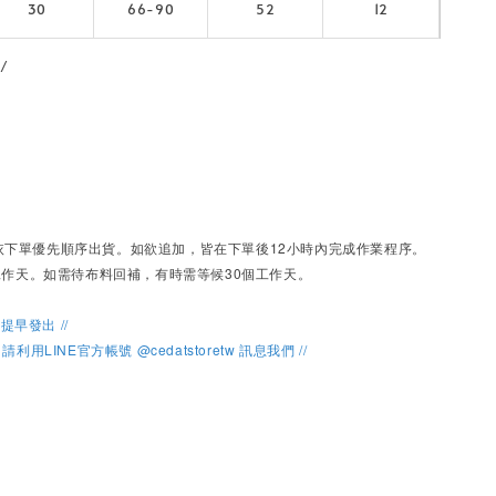
30
66-90
52
12
/ 
依下單優先順序出貨。
如欲追加，皆在下單後12小時內完成作業程序。
個工作天。如需待布料回補，有時需等候30個工作天。
貨提早發出 //
利用LINE官方帳號 @cedatstoretw 訊息我們 //