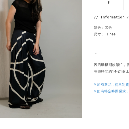
F
// Information /
顏色：黑色

尺寸： Free

－
因活動檔期較繁忙，
等待時間約14-21
// 所有選品 : 提早到
// 如有特定時間需求，請