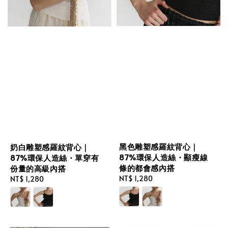
黑色雕塑感羅紋背心｜
奶白雕塑感羅紋背心｜
87%環保人造絲・顯瘦線
87%環保人造絲・單穿有
條的都會感內搭
份量的高級內搭
Regular
NT$ 1,280
Regular
NT$ 1,280
price
price