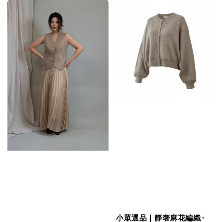
小眾選品｜靜奢麻花編織·