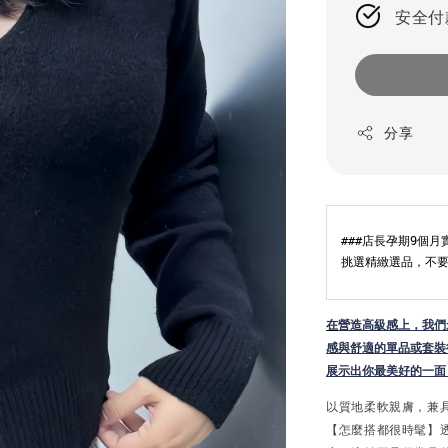
安全付
分享
###店長孕期9個
挑選精緻選品，不要
在
營造高級感上，我們永遠
感與舒適的單品或套裝
展示出你最美好的一面
以質地柔軟親膚，兼
【怎麼搭都很時髦】