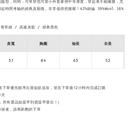
的版型，同時，可單穿也可當小外套著用中等厚度，穿起來不顯擁腫，尤
時間考驗的經典及顯瘦。非常值得把握喔！42%錦綸 39%Wool 16%
青草綠 / 高級灰藍 / 經典黑色
肩寬
胸圍
袖長
衣長
37
84
63
52
依下單優先順序出貨
如欲追加，皆在下單後12小時內完成訂購
作天
，所有選品如提早到貨提早發出！)
等候者，請再斟酌的下單