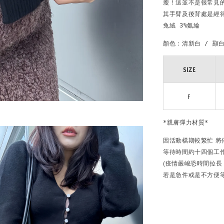
瘦！這並不是很常見
其手臂及後背處是經得起
兔絨 3%氨綸
顏色：清新白 / 顯白
SIZE
F
*親膚彈力材質*
因活動檔期較繁忙
將
等待時間約十四個工
(疫情嚴峻恐時間拉長
若是急件或是不方便