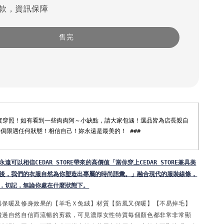
款，資訊保障
售完
月實穿照！如有看到一些肉肉阿～小缺點，請大家包涵！選品皆為店長親自
侷限遇任何狀態！相信自己！妳永遠是最美的！ ###
可以相信CEDAR STORE帶來的高價值「當你穿上CEDAR STORE兼具美
後，我們的衣服自然為你塑造出專屬的時尚語彙。」
融合現代的服裝線條，
，切記，無論你處在什麼狀態下。
具保暖及修身效果的【羊毛Ｘ兔絨】材質
【防風又保暖】【不易掉毛】
透過自然自信而流暢的剪裁，可見濃厚女性特質
每個顏色都非常非常顯