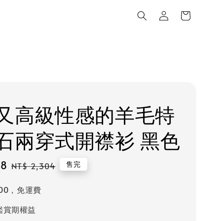
又高級性感的羊毛特
石兩穿式開襟衫 黑色
88
Regular
售完
NT$ 2,304
price
000，免運費
鑑賞期權益