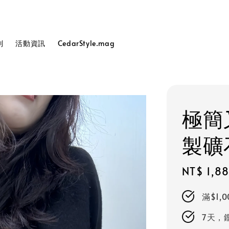
列
活動資訊
CedarStyle.mag
極簡
製礦
Sale
NT$ 1,8
price
滿$1,
7天，