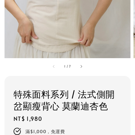
1
/
7
特殊面料系列 / 法式側開
岔顯瘦背心 莫蘭迪杏色
Regular
NT$ 1,980
price
滿$1,000，免運費