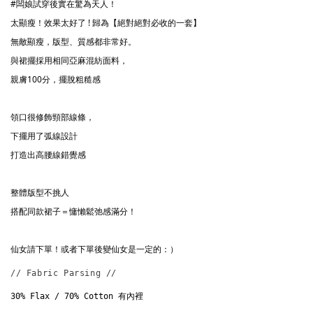
#闆娘試穿後實在驚為天人！
太顯瘦！效果太好了 ! 歸為【絕對絕對必收的一套】
無敵顯瘦，版型、質感都非常好。
與裙擺採用相同亞麻混紡面料，
親膚100分，擺脫粗糙感
領口很修飾頸部線條，
下擺用了弧線設計
打造出高腰線錯覺感
整體版型不挑人
搭配同款裙子＝慵懶鬆弛感滿分！
仙女請下單！或者下單後變仙女是一定的：）
// Fabric Parsing // 
30% Flax / 70% Cotton 有內裡