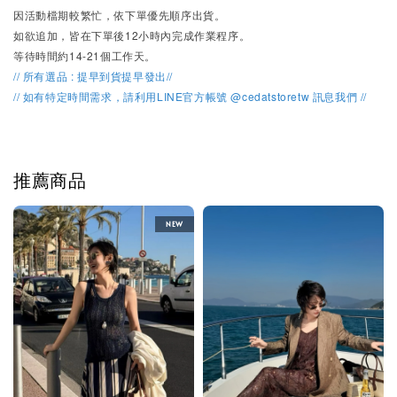
因活動檔期較繁忙，
依下單優先順序出貨。
如欲追加，皆在下單後12小時內完成作業程序。
等待時間約14-21個工作天。
// 所有選品 : 提早到貨提早發出//
// 如有特定時間需求，請利用LINE官方帳號 @cedatstoretw 訊息我們 //
推薦商品
NEW