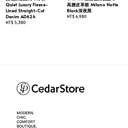
Quiet Luxury Fleece-
高腰皮革裙 Milano Notte
Lined Straight-Cut
Black深夜黑
Denim AD624
Regular
NT$ 6,980
Regular
NT$ 5,380
price
price