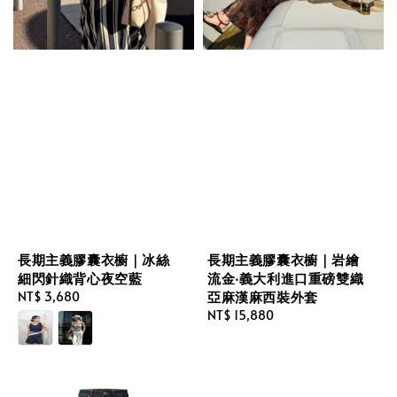
長期主義膠囊衣櫥｜冰絲
長期主義膠囊衣櫥｜岩繪
細閃針織背心夜空藍
流金‧義大利進口重磅雙織
亞麻漢麻西裝外套
Regular
NT$ 3,680
price
Regular
NT$ 15,880
price