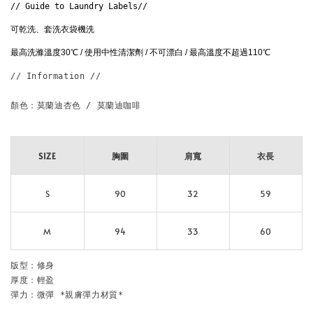
// Guide to Laundry Labels// 
可乾洗、套洗衣袋機洗
最高洗滌溫度30℃ / 使用中性清潔劑 / 不可漂白 / 最高溫度不超過110℃ 
// Information // 

顏色：莫蘭迪杏色 / 莫蘭迪咖啡

SIZE
胸圍
肩寬
衣長
S
90
32
59
M
94
33
60
版型：修身

厚度：輕盈

彈力：微彈 *親膚彈力材質*
