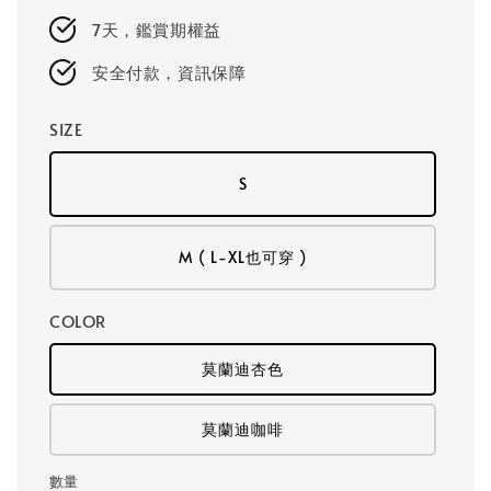
7天，鑑賞期權益
安全付款，資訊保障
SIZE
S
M ( L-XL也可穿 )
COLOR
莫蘭迪杏色
莫蘭迪咖啡
數量