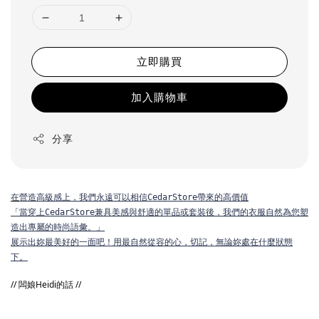
立即購買
加入購物車
分享
在
營造高級感上，我們永遠可以相信CedarStore帶來的高價值
「當穿上CedarStore兼具美感與舒適的單品或套裝後，我們的衣服自然為您塑
造出專屬的時尚語彙。」
展示出妳最美好的一面吧！用最自然從容的心，切記，無論妳處在什麼狀態
下。
// 闆娘Heidi的話 //