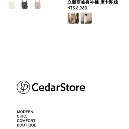
price
立體高修身神褲 摩卡駝棕
Regular
NT$ 6,980
price