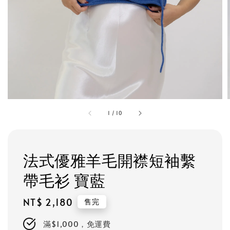
1
/
10
法式優雅羊毛開襟短袖繫
帶毛衫 寶藍
Regular
NT$ 2,180
售完
price
滿$1,000，免運費