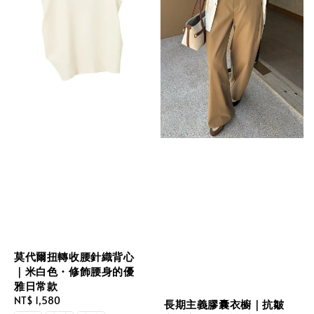
莫代爾扭轉收腰針織背心
｜米白色・修飾腰身的優
雅日常款
Regular
NT$ 1,580
長期主義膠囊衣櫥｜抗皺