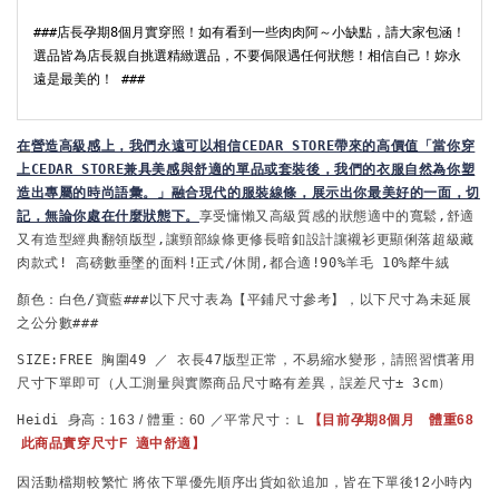
###店長孕期8個月實穿照！如有看到一些肉肉阿～小缺點，請大家包涵！
選品皆為店長親自挑選精緻選品，不要侷限遇任何狀態！相信自己！妳永
遠是最美的！ ###
在
營造高級感上，我們永遠可以相信CEDAR STORE帶來的高價值「當你穿
上CEDAR STORE兼具美感與舒適的單品或套裝後，我們的衣服自然為你塑
造出專屬的時尚語彙。」
融合現代的服裝線條，展示出你最美好的一面，切
記，無論你處在什麼狀態下。
享受慵懶又高級質感的狀態適中的寬鬆,舒適
又有造型經典翻領版型,讓頸部線條更修長暗釦設計讓襯衫更顯俐落超級藏
肉款式! 高磅數垂墜的面料!正式/休閒,都合適!
90%羊毛 10%犛牛絨
顏色：白色/寶藍###以下尺寸表為【平鋪尺寸參考】，以下尺寸為未延展
之公分數###
SIZE:FREE
 胸圍49 ／ 衣長47
版型正常，不易縮水變形，請照習慣著用
尺寸下單即可
（人工測量與實際商品尺寸略有差異，誤差尺寸± 3cm）
Heidi 
身高：163 / 體重：60 ／平常尺寸：Ｌ
【目前孕期8個月　體重68 
 此商品實穿尺寸F  
適中舒適
】
因活動檔期較繁忙
將依下單優先順序出貨
如欲追加，皆在下單後12小時內