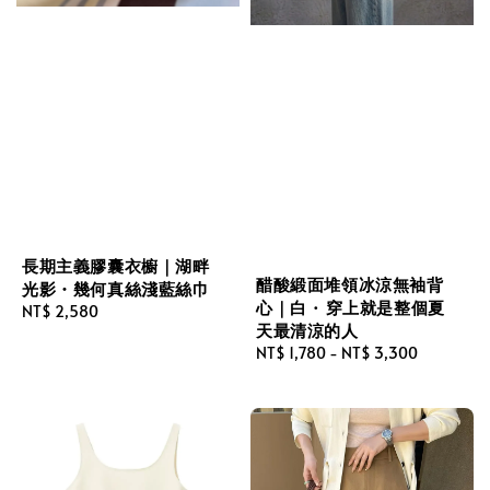
長期主義膠囊衣櫥｜湖畔
醋酸緞面堆領冰涼無袖背
光影・幾何真絲淺藍絲巾
心｜白 · 穿上就是整個夏
Regular
NT$ 2,580
天最清涼的人
price
Regular
NT$ 1,780
-
NT$ 3,300
price