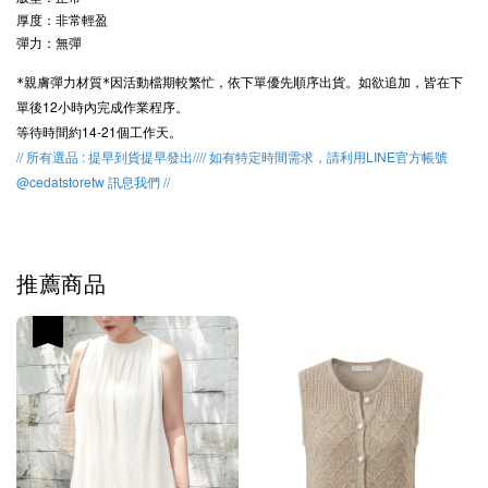
厚度：非常輕盈

彈力：無彈
因活動檔期較繁忙，
依下單優先順序出貨。
如欲追加，皆在下
*親膚彈力材質*
單後12小時內完成作業程序。
等待時間約14-21個工作天。
// 所有選品 : 提早到貨提早發出//// 如有特定時間需求，請利用LINE官方帳號
@cedatstoretw 訊息我們 //
推薦商品
優惠