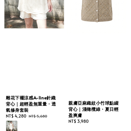
雕花下襬涼感A-line針織
親膚亞麻織紋小竹球點綴
背心｜超輕盈無重量・透
背心｜淺橄欖綠・夏日輕
氣修身套裝
盈爽膚
Sale
NT$ 4,280
Regular
NT$ 5,680
Regular
NT$ 3,980
price
price
price