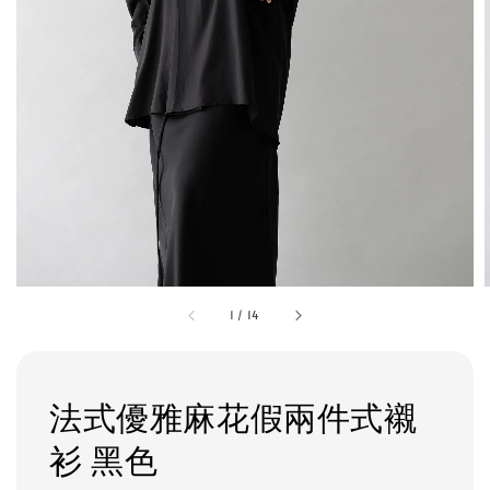
1
/
14
法式優雅麻花假兩件式襯
衫 黑色