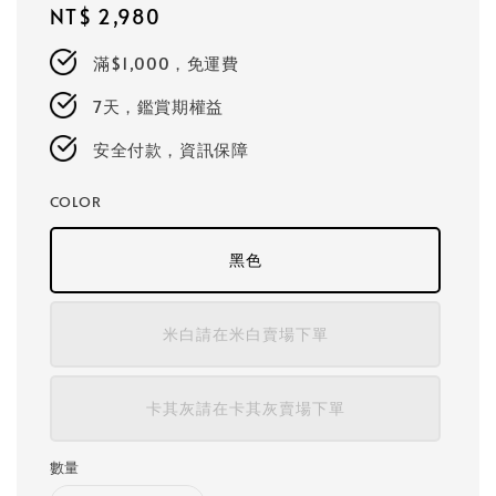
Regular
NT$ 2,980
price
滿$1,000，免運費
7天，鑑賞期權益
安全付款，資訊保障
COLOR
黑色
米白請在米白賣場下單
卡其灰請在卡其灰賣場下單
數量