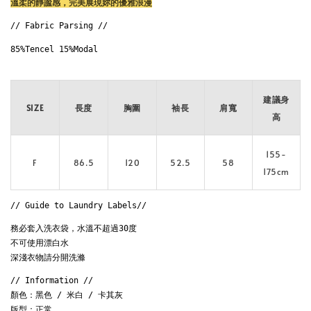
溫柔的靜謐感，完美展現妳的優雅浪漫
// Fabric Parsing // 
85%Tencel 15%Modal 

建議身
SIZE
長度
胸圍
袖長
肩寬
高
155-
F
86.5
120
52.5
58
175cm
// Guide to Laundry Labels// 
務必套入洗衣袋，水溫不超過30度

不可使用漂白水

深淺衣物請分開洗滌
// Information // 

顏色：黑色 / 米白 / 卡其灰

版型：正常
