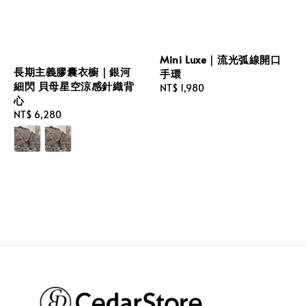
Mini Luxe｜流光弧線開口
長期主義膠囊衣櫥｜銀河
手環
細閃 貝母星空涼感針織背
Regular
NT$ 1,980
心
price
Regular
NT$ 6,280
price