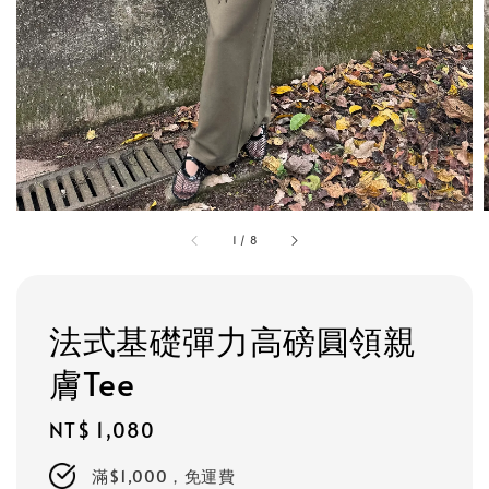
1
/
8
法式基礎彈力高磅圓領親
膚Tee
Regular
NT$ 1,080
price
滿$1,000，免運費