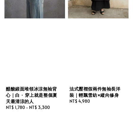
醋酸緞面堆領冰涼無袖背
法式壓褶假兩件無袖長洋
心｜白 · 穿上就是整個夏
裝｜輕飄雪紡×縱向修身
天最清涼的人
Regular
NT$ 4,980
Regular
NT$ 1,780
-
NT$ 3,300
price
price