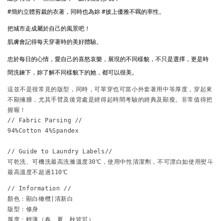
#簡約立體剪裁的衣著
，同時也為妳 
#披上優雅不羈的率性
。
把城市走成屬於自己的風景吧！
肌膚會記得每天穿著時的美好體驗。
忠於每日的心情，愛自己的喜怒哀樂，展現的不同樣貌，不只是選擇，更是時
間洗鍊下，妳了解不同樣貌下的她，都可以很美。
這並不是很常見的版型，同時，可單穿也可當小外套著用中等厚度，穿起來
不顯擁腫，尤其手臂及後背處是經得起時間考驗的經典及顯瘦。非常值得把
握喔！
// Fabric Parsing // 
94%Cotton 4%Spandex 
// Guide to Laundry Labels// 
可乾洗、可機洗最高洗滌溫度30℃，使用中性清潔劑，不可漂白如使用熨斗
最高溫度不超過110℃ 
// Information // 
顏色：顯白橄欖|
清新白
版型：修身
厚度：輕薄（春、夏、秋皆可）