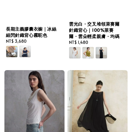
雲光白・交叉堆領萊賽爾
長期主義膠囊衣櫥｜冰絲
針織背心｜100%萊賽
細閃針織背心霧駝色
爾・雲朵輕柔親膚・均碼
Regular
NT$ 3,680
Regular
NT$ 1,480
price
price