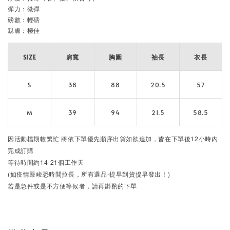
彈力：微彈
磅數：輕磅 
親膚：極佳
SIZE
肩寬
胸圍
袖長
衣長
S
38
88
20.5
57
M
39
94
21.5
58.5
因活動檔期較繁忙
將依下單優先順序出貨
如欲追加，皆在下單後12小時內
完成訂購
等待時間約14-21個工作天
(如疫情嚴峻恐時間拉長，所有選品-提早到貨提早發出！)
若是急件或是不方便等候者，請再斟酌的下單