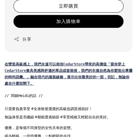
立即購買
加入購物車
分享
在
營造高級感上，我們永遠可以相信CedarStore帶來的高價值
「當你穿上
CedarStore兼具美感與舒適的單品或套裝後，我們的衣服自然為你塑造出專屬
的時尚語彙。」
融合現代的服裝線條，展示出你最美好的一面，切記，無論你
處在什麼狀態下。
// 闆娘Heidi的話 //
只需要負責享受 
#全身散發濃濃的高級低調質感就好
！
無論身形是否纖細 
#都能透過細節
#享受精緻又輕鬆自在的美好
。
優雅，是每個不同身型的女性共有的姿態。
緩步輕移，一些些優雅，一點輕鬆的步伐，