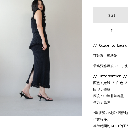
SIZE
F
// Guide to Laund
可乾洗、可機洗
最高洗滌溫度30℃，
// Information // 
顏色：嫩綠 / 白色 /
版型：修身

厚度：中等非常輕盈

彈力：高彈
因活
*親膚彈力材質*
作業程序。
等待時間約14-21個工