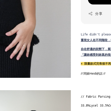
分享
Life didn't pleas
重視女人在不同階段，
自在舒適的狀態下，展
「讓妳感受到妳真的很
× 限量款式完售後不再
// 闆娘Heidi的話 //
// Fabric Parsing
33.8%Lycel 33.5%C