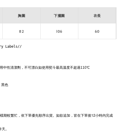
胸圍
下擺圍
衣長
82
106
60
ry Labels// 
使用中性清潔劑，不可漂白如使用熨斗最高溫度不超過110℃ 


 黑色

動檔期較繁忙，
依下單優先順序出貨。
如欲追加，皆在下單後12小時內完成
作天。