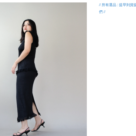
// 所有選品 : 提早到貨
們 //