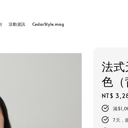
列
活動資訊
CedarStyle.mag
法式
色（
Regular
NT$ 3,2
price
滿$1,
7天，