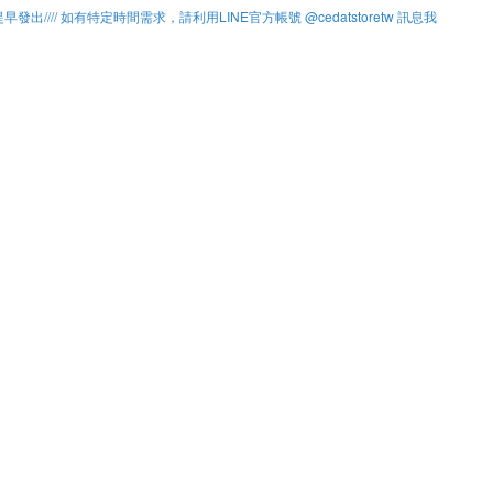
提早發出//// 如有特定時間需求，請利用LINE官方帳號 @cedatstoretw 訊息我