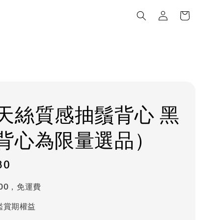
天絲質感抽鬚背心 黑
背心為限量選品）
80
000，免運費
鑑賞期權益