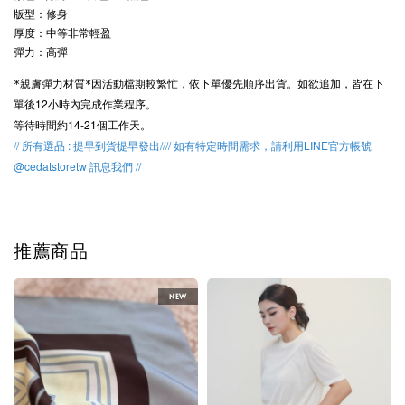
版型：修身

厚度：中等非常輕盈

彈力：高彈
因活動檔期較繁忙，
依下單優先順序出貨。
如欲追加，皆在下
*親膚彈力材質*
單後12小時內完成作業程序。
等待時間約14-21個工作天。
// 所有選品 : 提早到貨提早發出//// 如有特定時間需求，請利用LINE官方帳號
@cedatstoretw 訊息我們 //
推薦商品
NEW