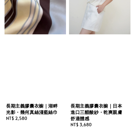
長期主義膠囊衣櫥｜湖畔
長期主義膠囊衣櫥｜日本
光影・幾何真絲淺藍絲巾
進口三醋酸紗・乾爽親膚
舒適體感
Regular
NT$ 2,580
price
Regular
NT$ 3,680
price