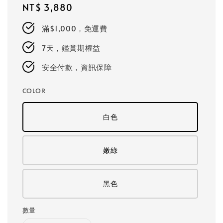
Regular
NT$ 3,880
price
滿$1,000，免運費
7天，鑑賞期權益
安全付款，資訊保障
COLOR
白色
嫩綠
黑色
數量