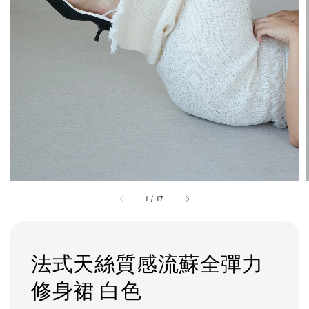
1
/
17
法式天絲質感流蘇全彈力
修身裙 白色