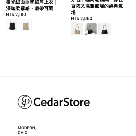
微光絨面垂墜細肩上衣｜
百搭又高雅氣場的經典氣
深咖柔霧感・肩帶可調
場
Regular
NT$ 2,180
Regular
NT$ 2,880
price
price