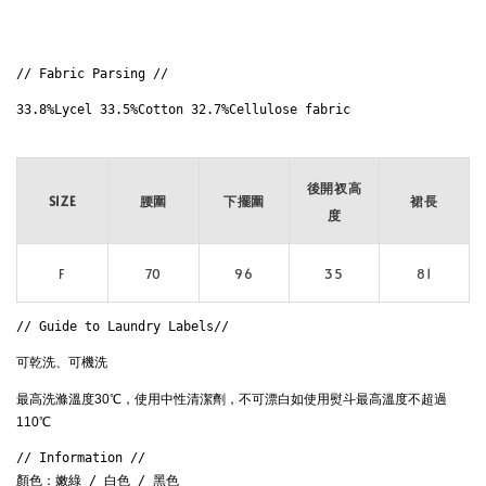
// Fabric Parsing // 
33.8%Lycel 33.5%Cotton 32.7%Cellulose fabric

後開衩高
SIZE
腰圍
下擺圍
裙長
度
F
70
96
35
81
// Guide to Laundry Labels// 
可乾洗、可機洗
最高洗滌溫度30℃，使用中性清潔劑，不可漂白如使用熨斗最高溫度不超過
110℃ 
// Information // 

顏色：嫩綠 / 白色 / 黑色
