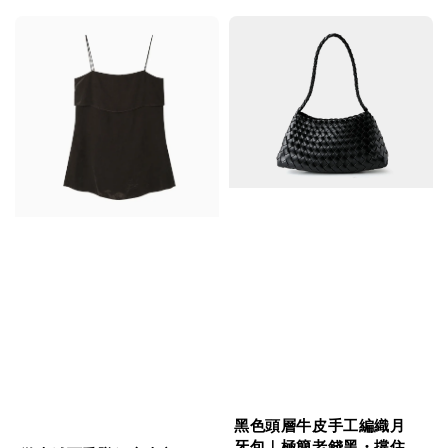
黑色頭層牛皮手工編織月
牙包｜極簡老錢黑・撐住