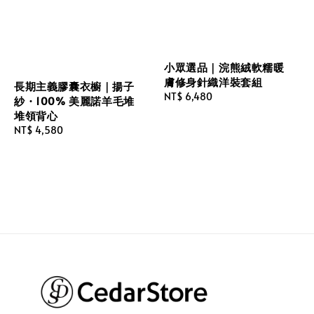
小眾選品｜浣熊絨軟糯暖
膚修身針織洋裝套組
長期主義膠囊衣櫥｜揚子
Regular
NT$ 6,480
紗・100% 美麗諾羊毛堆
price
堆領背心
Regular
NT$ 4,580
price