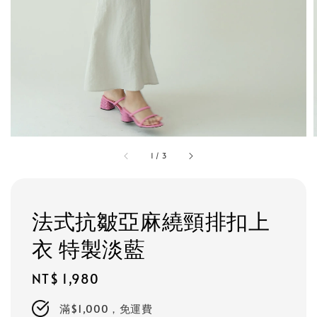
1
/
3
法式抗皺亞麻繞頸排扣上
衣 特製淡藍
Regular
NT$ 1,980
price
滿$1,000，免運費