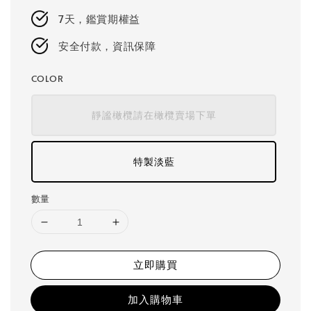
7天，鑑賞期權益
安全付款，資訊保障
COLOR
靜謐橄欖請在橄欖賣場下單
特製淡藍
數量
立即購買
加入購物車