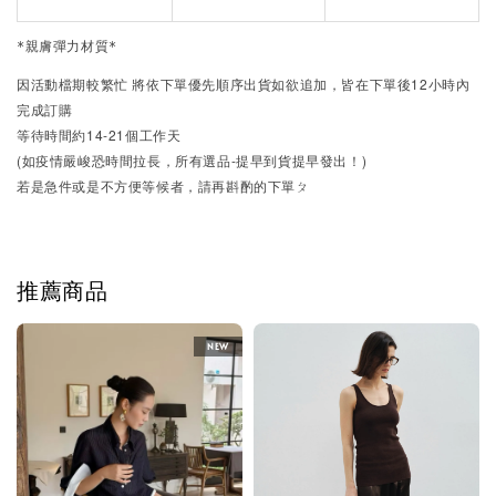
*親膚彈力材質*
因活動檔期較繁忙
將依下單優先順序出貨
如欲追加，皆在下單後12小時內
完成訂購
等待時間約14-21個工作天
(如疫情嚴峻恐時間拉長，所有選品-提早到貨提早發出！)
若是急件或是不方便等候者，請再斟酌的下單ㄆ
推薦商品
NEW