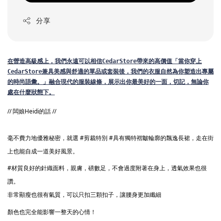
分享
在
營造高級感上，我們永遠可以相信CedarStore帶來的高價值
「當你穿上
CedarStore兼具美感與舒適的單品或套裝後，我們的衣服自然為你塑造出專屬
的時尚語彙。」
融合現代的服裝線條，展示出你最美好的一面，切記，無論你
處在什麼狀態下。
// 闆娘Heidi的話 //
毫不費力地優雅秘密，就選 
#剪裁特別
#具有獨特褶皺輪廓的飄逸長裙
，走在街
上也能自成一道美好風景。
#材質良好的針織面料
，親膚，磅數足，不會過度附著在身上，透氣效果也很
讚。
非常顯瘦也很有氣質，可以只扣三顆扣子，讓腰身更加纖細
顏色也完全能影響一整天的心情！