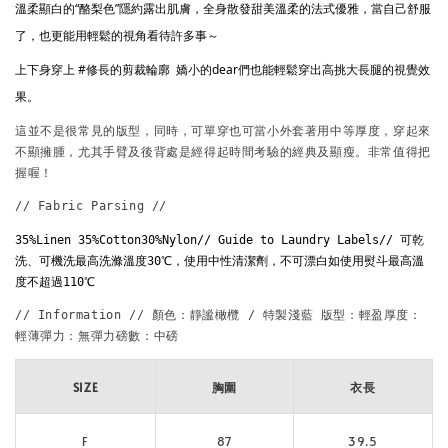
溫柔顯白的“酪梨色”隱約露出肌膚，全身散發甜美溫柔的法式優雅，當自己舒服
了，也更能用輕鬆的視角看待許多事～
上下身穿上 
#修長的剪裁輪廓
  嬌小的dear們也能輕鬆穿出高挑大長腿的視覺效
果。
這並不是很常見的版型，同時，可單穿也可當小外套著用中等厚度，穿起來
不顯擁腫，尤其手臂及後背處是經得起時間考驗的經典及顯瘦。非常值得把
握喔！
// Fabric Parsing // 
35%Linen 35%Cotton30%Nylon// Guide to Laundry Labels// 可乾
洗、可機洗最高洗滌溫度30℃，使用中性清潔劑，不可漂白如使用熨斗最高溫
度不超過110℃ 
// Information // 顏色：靜謐橄欖 / 特製淺藍 版型：輕盈厚度：
輕薄彈力：無彈力磅數：中磅
SIZE
胸圍
衣長
F
87
39.5