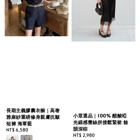
長期主義膠囊衣櫥｜高奢
小眾選品｜100% 醋酸啞
雅麻紗重磅修身親膚抗皺
光緞感蕾絲拼接鬆緊裙 餘
短褲 海軍藍
韻深棕
Regular
NT$ 6,580
Regular
NT$ 2,980
price