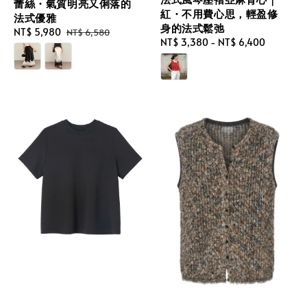
蕾絲・氣質明亮又俐落的
紅・不用費心思，輕盈修
法式優雅
身的法式鬆弛
Sale
NT$ 5,980
Regular
NT$ 6,580
Regular
NT$ 3,380
-
NT$ 6,400
price
price
price