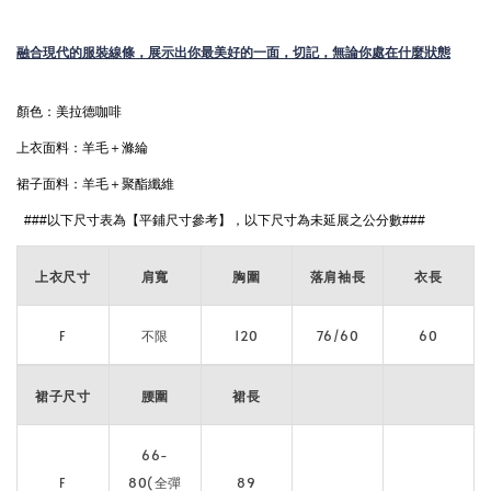
融合現代的服裝線條，展示出你最美好的一面，切記，無論你處在什麼狀態
顏色：美拉德咖啡  
上衣面料：羊毛＋滌綸 
裙子面料：羊毛＋聚酯纖維
###以下尺寸表為【平鋪尺寸參考】，以下尺寸為未延展之公分數###
上衣尺寸
肩寬
胸圍
落肩袖長
衣長
F
不限
120
76/60
60
裙子尺寸
腰圍
裙長
66-
F
80(全彈
89