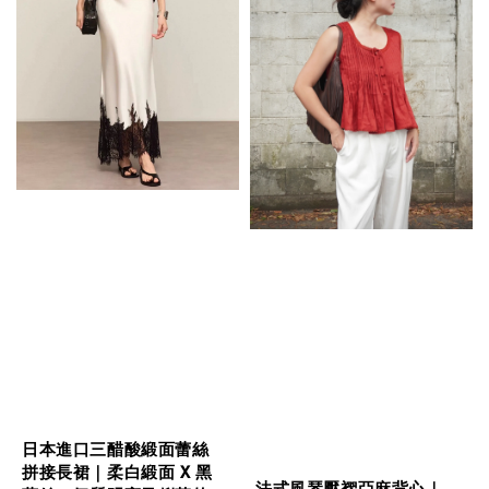
日本進口三醋酸緞面蕾絲
拼接長裙｜柔白緞面 X 黑
法式風琴壓褶亞麻背心｜