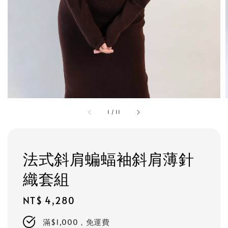
1
/
11
法式斜肩蝙蝠袖斜肩薄針
織套組
Regular
NT$ 4,280
price
滿$1,000，免運費