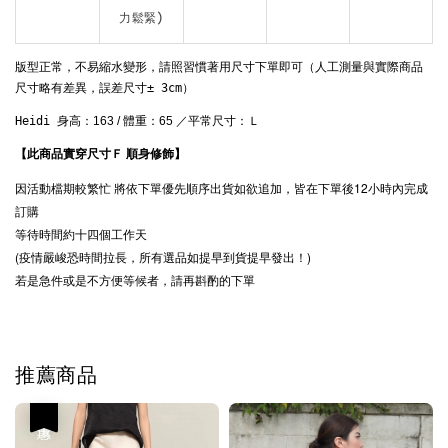
力鬆緊)
版型正常，不易縮水變形，請照習慣著用尺寸下單即可
（人工測量與實際商品
尺寸略有差異，誤差尺寸± 3cm）
Heidi 
身高：163 / 體重：65 ／平常尺寸：Ｌ
【此商品實穿尺寸Ｆ 順身修飾
】
因活動檔期較繁忙
將依下單優先順序出貨
如欲追加，皆在下單後12小時內完成
訂購
等待時間約十四個工作天
(疫情嚴峻恐時間拉長，所有選品如提早到貨提早發出！)
若是急件或是不方便等候者，請再斟酌的下單
推薦商品
優惠