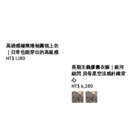
高磅感極簡捲袖圓領上衣
｜日常也能穿出的高級感
Regular
NT$ 1,180
price
長期主義膠囊衣櫥｜銀河
細閃 貝母星空涼感針織背
心
Regular
NT$ 6,280
price