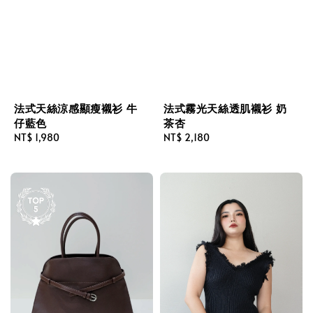
法式天絲涼感顯瘦襯衫 牛
法式霧光天絲透肌襯衫 奶
仔藍色
茶杏
Regular
NT$ 1,980
Regular
NT$ 2,180
price
price