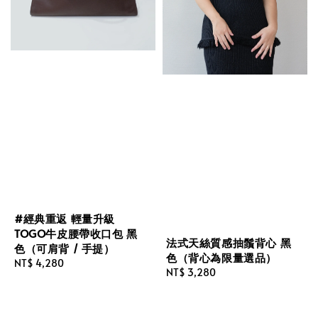
#經典重返 輕量升級
TOGO牛皮腰帶收口包 黑
法式天絲質感抽鬚背心 黑
色（可肩背 / 手提）
色（背心為限量選品）
Regular
NT$ 4,280
Regular
NT$ 3,280
price
price