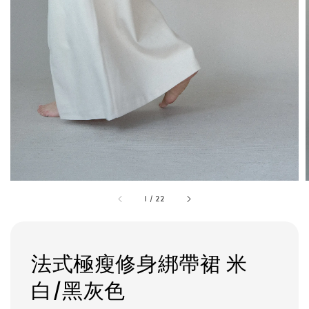
1
/
22
法式極瘦修身綁帶裙 米
白/黑灰色