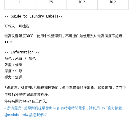
L
75
102
102
// Guide to Laundry Labels// 
可乾洗、可機洗
最高洗滌溫度30℃，使用中性清潔劑，不可漂白如使用熨斗最高溫度不超過
110℃ 
// Information // 

顏色：米白 / 黑色

版型：修身

厚度：中厚

彈力：無彈
因活動檔期較繁忙，
依下單優先順序出貨。
如欲追加，皆在下
*親膚彈力材質*
單後12小時內完成作業程序。
等待時間約14-21個工作天。
// 所有選品 : 提早到貨提早發出//// 如有特定時間需求，請利用LINE官方帳號
@cedatstoretw 訊息我們 //