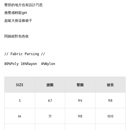
臀部的地方也有設計巧思
翹臀感輕鬆get
超級大推這條裙子
闆娘絕對包色收
// Fabric Parsing // 
80%Poly 16%Rayon  4%Nylon

SIZE
腰圍
臀圍
裙長
S
67
94
98
M
71
98
100