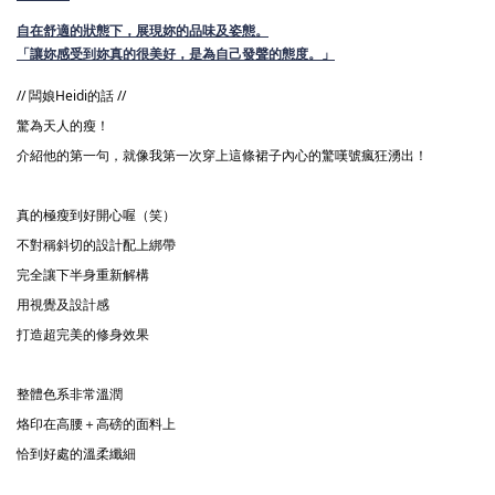
自在舒適的狀態下，展現妳的品味及姿態。
「讓妳感受到妳真的很美好，是為自己發聲的態度。」
// 闆娘Heidi的話 //
驚為天人的瘦！
介紹他的第一句，就像我第一次穿上這條裙子內心的驚嘆號瘋狂湧出！
真的極瘦到好開心喔（笑）
不對稱斜切的設計配上綁帶
完全讓下半身重新解構
用視覺及設計感 
打造超完美的修身效果
整體色系非常溫潤
烙印在高腰＋高磅的面料上
恰到好處的溫柔纖細