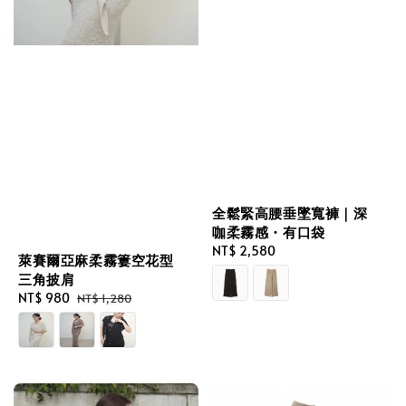
全鬆緊高腰垂墜寬褲｜深
咖柔霧感・有口袋
Regular
NT$ 2,580
萊賽爾亞麻柔霧簍空花型
price
三角披肩
Sale
NT$ 980
Regular
NT$ 1,280
price
price