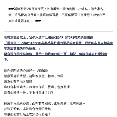
###闆娘孕期9個月實穿照！如有看到一些肉肉阿～小缺點，請大家包
涵！選品皆為店長親自挑選精緻選品，不要侷限遇任何狀態！相信自己！
妳永遠是最美的！ ###
在
營造高級感上，我們永遠可以相信CEDAR STORE帶來的高價值

「當你穿上CedarStore兼具美感與舒適的單品或套裝後，我們的衣服自然為你
塑造出專屬的時尚語彙。」
融合現代的服裝線條，展示出你最美好的一面，切記，無論你處在什麼狀態
下。
這件是闆娘的心頭好～ #自留款

微微透膚的造型，超顯瘦版型，輕薄，保暖

因為他有羊毛Ｘ醋酸

這組合非常強大～雖薄但保暖，親膚，也好整理

別看他薄薄一件，羊毛可高達了33%

採用羊毛混紡紗線，面料非常細膩，柔軟親膚，沒有刺感～

舒適又透氣，非常適合台灣的天氣

即使把他當打底上衣穿也很舒服！
