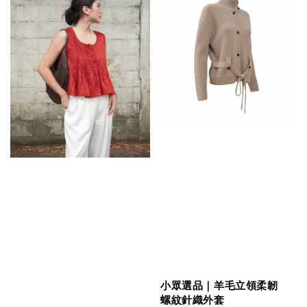
小眾選品｜羊毛立領柔韌
螺紋針織外套