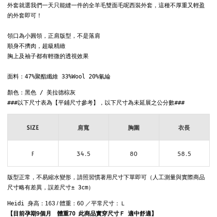
外套就選我們一天只能縫一件的全羊毛雙面毛呢西裝外套，這種不厚重又輕盈
的外套即可！

領口為小圓領，正肩版型，不是落肩

順身不擠肉，超級精緻

胸上及袖子都有輕微的透視效果

顏色：黑色 / 美拉德棕灰

SIZE
肩寬
胸圍
衣長
F
34.5
80
58.5
版型正常，不易縮水變形，請照習慣著用尺寸下單即可
（人工測量與實際商品
尺寸略有差異，誤差尺寸± 3cm）
Heidi 
身高：163 / 體重：60 ／平常尺寸：Ｌ
【目前孕期9個月　體重70  此商品實穿尺寸Ｆ  
適中舒適
】