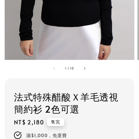
1
/
10
法式特殊醋酸Ｘ羊毛透視
簡約衫 2色可選
Regular
NT$ 2,180
售完
price
滿$1,000，免運費