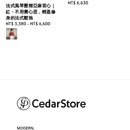
Regular
NT$ 6,630
法式風琴壓褶亞麻背心｜
price
紅・不用費心思，輕盈修
身的法式鬆弛
Regular
NT$ 3,380
-
NT$ 6,400
price