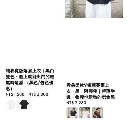
純棉寬版落肩上衣｜黑白
雙色・套上就能出門的輕
鬆時髦感 （黑色/包色優
雲朵柔軟V領萊賽爾上
惠）
衣・黑｜附腰帶｜輕薄半
Regular
NT$ 1,580
-
NT$ 3,000
透・收腰也鬆弛的都會黑
price
Regular
NT$ 2,280
price