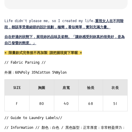
Life didn't please me, so I created my life.
重視女人在不同階
段，都該享受最細節的設計規劃，
極簡，看似簡單，實則充滿力量。
自在舒適的狀態下，展現妳的品味及姿態。
「讓妳感受到妳真的很美好，是為
自己發聲的態度。」
× 限量款式完售後不再加製 請把握現貨下單喔 ×
// Fabric Parsing // 
外層：60%Poly 35%Cotton 5%Nylon
SIZE
胸圍
肩寬
袖長
衣長
F
80
40
68
51
// Guide to Laundry Labels// 
// Information // 顏色：白色 / 黑色版型：正常厚度：非常輕盈彈力：