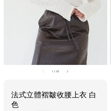
1
/
10
法式立體褶皺收腰上衣 白
色