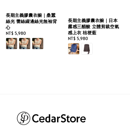
長期主義膠囊衣櫥｜桑蠶
長期主義膠囊衣櫥｜日本
絲光 蕾絲綴邊絲光無袖背
霧感三醋酸 立體剪裁空氣
心
感上衣 桔梗藍
Regular
NT$ 5,980
Regular
NT$ 5,980
price
price