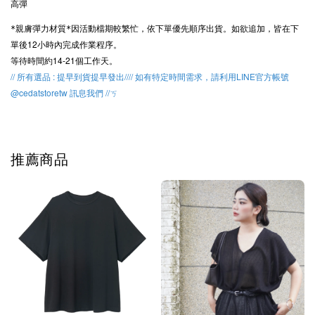
高彈
因活動檔期較繁忙，
依下單優先順序出貨。
如欲追加，皆在下
*親膚彈力材質*
單後12小時內完成作業程序。
等待時間約14-21個工作天。
// 所有選品 : 提早到貨提早發出//// 如有特定時間需求，請利用LINE官方帳號
@cedatstoretw 訊息我們 //ㄎ
推薦商品