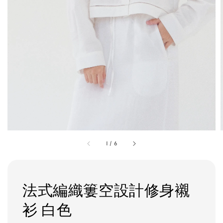
1
/
6
法式編織簍空設計修身襯
衫 白色