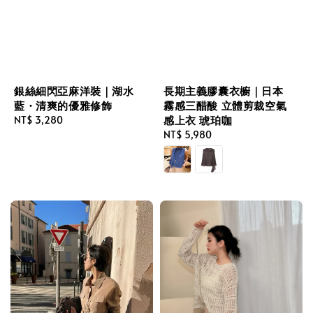
銀絲細閃亞麻洋裝｜湖水
長期主義膠囊衣櫥｜日本
藍・清爽的優雅修飾
霧感三醋酸 立體剪裁空氣
感上衣 琥珀咖
Regular
NT$ 3,280
price
Regular
NT$ 5,980
price