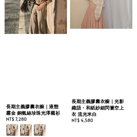
長期主義膠囊衣櫥｜光影
長期主義膠囊衣櫥｜液態
織語・和紙紗細閃簍空上
霧金 銅氨絲珍珠光澤襯衫
衣 流光米白
Regular
NT$ 7,280
Regular
NT$ 4,580
price
price