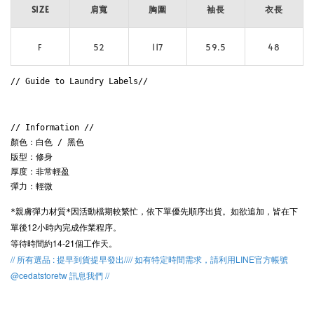
SIZE
肩寬
胸圍
袖長
衣長
F
52
117
59.5
48
// Guide to Laundry Labels// 
// Information // 

顏色：白色 / 黑色

版型：修身

厚度：非常輕盈

彈力：輕微
因活動檔期較繁忙，
依下單優先順序出貨。
如欲追加，皆在下
*親膚彈力材質*
單後12小時內完成作業程序。
等待時間約14-21個工作天。
// 所有選品 : 提早到貨提早發出//// 如有特定時間需求，請利用LINE官方帳號
@cedatstoretw 訊息我們 //