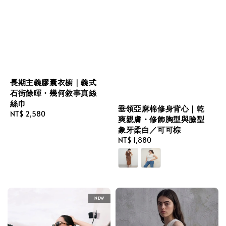
長期主義膠囊衣櫥｜義式
石街餘暉・幾何敘事真絲
絲巾
垂領亞麻棉修身背心｜乾
Regular
NT$ 2,580
爽親膚・修飾胸型與臉型
price
象牙柔白／可可棕
Regular
NT$ 1,880
price
NEW