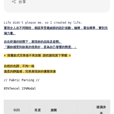
分享
Life didn't please me, so I created my life.
重視女人在不同階段，都該享受最細節的設計規劃，
極簡，看似簡單，實則充
滿力量。
自在舒適的狀態下，展現妳的品味及姿態。
「讓妳感受到妳真的很美好，是為自己發聲的態度。」
× 限量款式完售後不再加製 請把握現貨下單喔 ×
自然的色調，不拘一格
溫柔的靜謐感，完美展現妳的優雅浪漫
// Fabric Parsing // 
85%Tencel 15%Modal 

建議身
SIZE
長度
腰圍
高