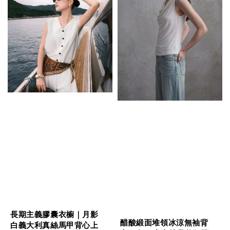
長期主義膠囊衣櫥｜月影
醋酸緞面堆領冰涼無袖背
白義大利真絲馬甲背心上