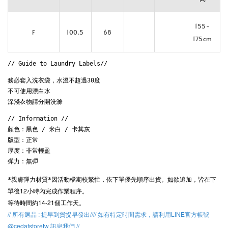
155-
F
100.5
68
175cm
// Guide to Laundry Labels// 
務必套入洗衣袋，水溫不超過30度

不可使用漂白水

深淺衣物請分開洗滌
// Information // 

顏色：黑色 / 米白 / 卡其灰

版型：正常

厚度：非常輕盈

彈力：無彈
因活動檔期較繁忙，
依下單優先順序出貨。
如欲追加，皆在下
*親膚彈力材質*
單後12小時內完成作業程序。
等待時間約14-21個工作天。
// 所有選品 : 提早到貨提早發出//// 如有特定時間需求，請利用LINE官方帳號
@cedatstoretw 訊息我們 //