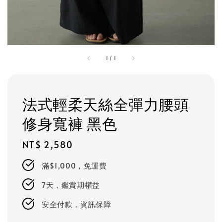
1
/
1
法式輕柔天絲全彈力腰頭
修身寬褲 黑色
Regular
NT$ 2,580
price
滿$1,000，免運費
7天，鑑賞期權益
安全付款，資訊保障