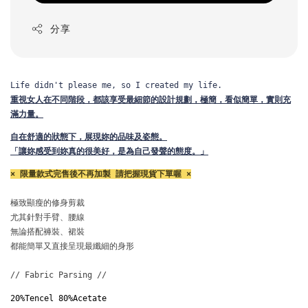
分享
Life didn't please me, so I created my life.
重視女人在不同階段，都該享受最細節的設計規劃，
極簡，看似簡單，實則充
滿力量。
自在舒適的狀態下，展現妳的品味及姿態。
「讓妳感受到妳真的很美好，是為自己發聲的態度。」
× 限量款式完售後不再加製 請把握現貨下單喔 ×
極致顯瘦的修身剪裁

尤其針對手臂、腰線

無論搭配褲裝、裙裝

都能簡單又直接呈現最纖細的身形

// Fabric Parsing // 
20%Tencel 80%Acetate 
