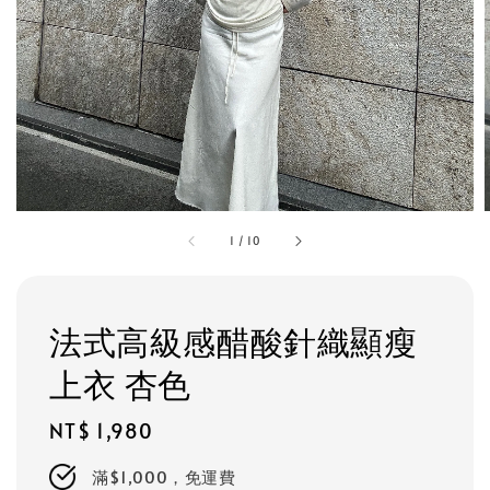
1
/
10
法式高級感醋酸針織顯瘦
上衣 杏色
Regular
NT$ 1,980
price
滿$1,000，免運費