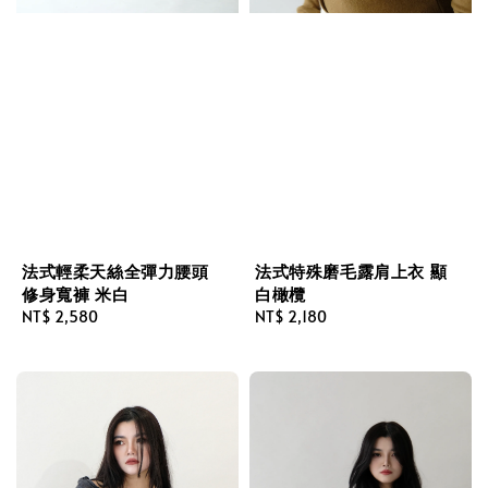
法式輕柔天絲全彈力腰頭
法式特殊磨毛露肩上衣 顯
修身寬褲 米白
白橄欖
Regular
NT$ 2,580
Regular
NT$ 2,180
price
price