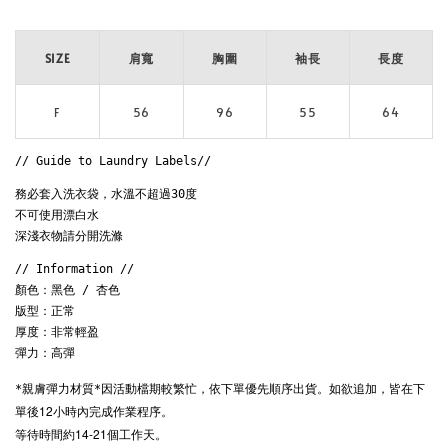
SIZE
肩寬
胸圍
袖長
長度
F
56
96
55
64
// Guide to Laundry Labels// 
務必套入洗衣袋，水溫不超過30度

不可使用漂白水

深淺衣物請分開洗滌
// Information // 

顏色：黑色 / 杏色

版型：正常

厚度：非常輕盈

彈力：高彈
因活動檔期較繁忙，
依下單優先順序出貨。
如欲追加，皆在下
*親膚彈力材質*
單後12小時內完成作業程序。
等待時間約14-21個工作天。