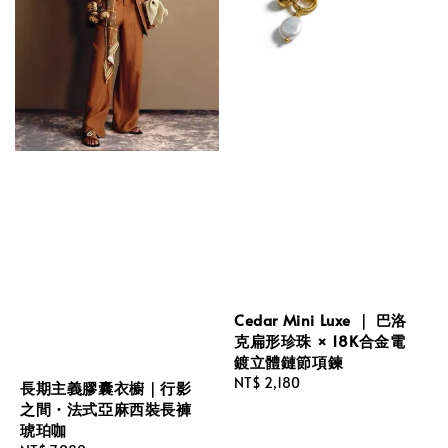
Cedar Mini Luxe ｜ 巴洛
克扁形珍珠 × 18K合金電
鍍立體鏈節項鍊
Regular
NT$ 2,180
長期主義膠囊衣櫥｜行影
price
之間・法式亞麻西裝長褲
琥珀咖