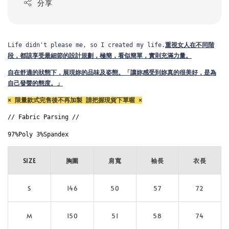
分享
Life didn't please me, so I created my life.
重視女人在不同階
段，都該享受最細節的設計規劃，
極簡，看似簡單，實則充滿力量。
自在舒適的狀態下，展現妳的品味及姿態。
「讓妳感受到妳真的很美好，是為
自己發聲的態度。」
× 限量款式完售後不再加製 請把握現貨下單喔 ×
// Fabric Parsing // 
97%Poly 3%Spandex
SIZE
胸圍
肩寬
袖長
衣長
S
146
50
57
72
M
150
51
58
74