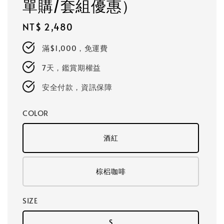
單購/套組優惠）
Regular
NT$ 2,480
price
滿$1,000，免運費
7天，鑑賞期權益
安全付款，資訊保障
COLOR
酒紅
棕梠咖啡
SIZE
S