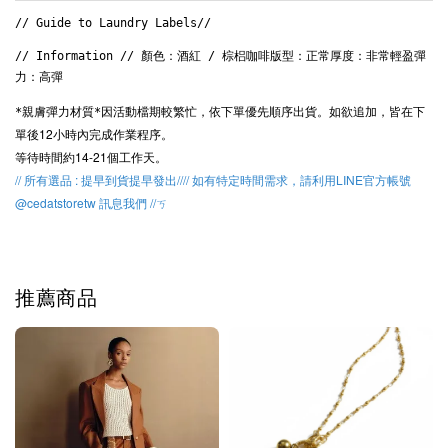
// Guide to Laundry Labels// 
// Information // 顏色：酒紅 / 棕梠咖啡版型：正常厚度：非常輕盈彈
力：高彈
因活動檔期較繁忙，
依下單優先順序出貨。
如欲追加，皆在下
*親膚彈力材質*
單後12小時內完成作業程序。
等待時間約14-21個工作天。
// 所有選品 : 提早到貨提早發出//// 如有特定時間需求，請利用LINE官方帳號
@cedatstoretw 訊息我們 //ㄎ
推薦商品