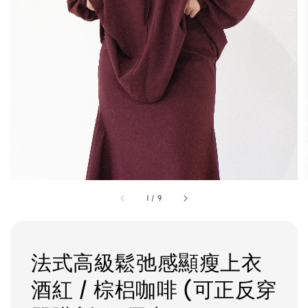
1
/
9
法式高級鬆弛感顯瘦上衣
酒紅 / 棕梠咖啡 (可正反穿