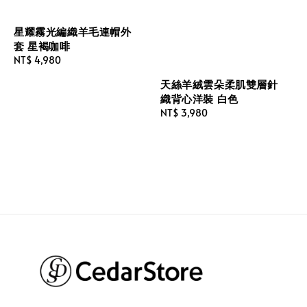
星耀霧光編織羊毛連帽外
套 星褐咖啡
Regular
NT$ 4,980
price
天絲羊絨雲朵柔肌雙層針
織背心洋裝 白色
Regular
NT$ 3,980
price