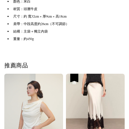
顏色：米白
材質：頭層牛皮
尺寸：約 寬32cm × 厚9cm × 高18cm
肩帶：中段高度約26cm（不可調節）
結構：主袋＋獨立內袋
重量：約450g
推薦商品
優惠