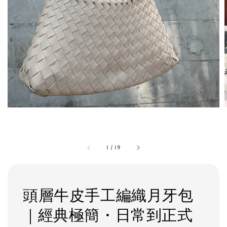
1
/
19
頭層牛皮手工編織月牙包
｜經典極簡・日常到正式