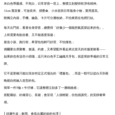
米白色帶霧感、不死白，日常穿搭一背上，整體立刻變得乾淨有精神。
32cm 寬容量，可放長夾、摺疊傘、小水壺與日常隨身小物，實用度高。
附獨立內袋，手機、鑰匙、卡片可分層收納，不怕東西在包裡打結。
每天出門前，看著全身穿搭，總覺得「好像少一個能把氣質撐起來的包」。
上班需要有點份量、又不能過度張揚；
接送小孩、跑行程，希望包包輕巧好背、不怕撞色；
偶爾要出席聚餐、會議、約會，又希望配件看起來比當天的衣服更耐看——
如果妳也有這些小煩惱，這只米白色手工編織月牙包，就是替妳準備的日常王
牌。
它不是那種只能出現在特定正式場合的「禮服包」，而是一顆可以從白天到夜
晚都自然融入造型的包。
簡單一件T恤＋牛仔褲，它讓整體立刻多了一層精緻感；
搭配襯衫、針織背心、長裙，會呈現「人很輕鬆，但包很講究」的安靜奢華
感。
| 頭層牛皮：耐用、會長出屬於妳的光澤 |