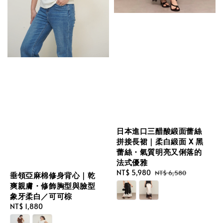
日本進口三醋酸緞面蕾絲
拼接長裙｜柔白緞面 X 黑
蕾絲・氣質明亮又俐落的
法式優雅
Sale
NT$ 5,980
Regular
NT$ 6,580
垂領亞麻棉修身背心｜乾
price
price
爽親膚・修飾胸型與臉型
象牙柔白／可可棕
Regular
NT$ 1,880
price