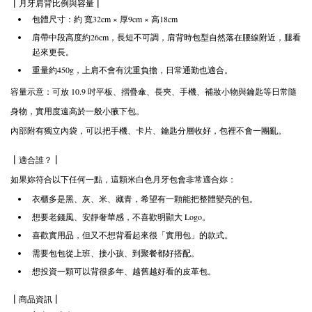
| 月牙肩背比例與容量 |
包體尺寸：約 寬32cm × 厚9cm × 高18cm
肩帶中段高度約26cm，長短不可調，肩背時包型自然落在腰線附近，腿看
起來更長。
重量約450g，上肩不會有沈重負擔，日常通勤也適合。
容量示意：可放 10.9 吋平板、摺疊傘、長夾、手機、補妝小物與鑰匙等日常隨
身物，實用度遠高於一般小腋下包。
內部附有獨立內袋，可以把手機、卡片、鑰匙分層收好，包裡不會一團亂。
| 適合誰？ |
如果妳符合以下任何一點，這顆米白色月牙包會非常適合妳：
衣櫃多是黑、灰、米、藏青，希望有一顆能把整體變亮的包。
想要老錢風、安靜奢華感，不喜歡明顯大 Logo。
喜歡實用品，但又不想背看起來很「實用包」的款式。
需要包包從上班、接小孩、到聚餐都好搭配。
想投資一顆可以背很多年、越舊越好看的皮革包。
| 商品資訊 |