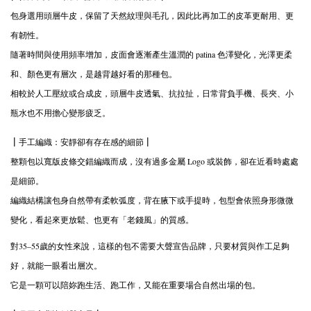
包身選用頭層牛皮，保留了天然紋理與毛孔，因此比再加工的皮革更耐用、更
有韌性。
隨著時間與使用頻率增加，皮面會逐漸產生溫潤的 patina 色澤變化，光澤更柔
和、顏色更有層次，是越背越好看的那種包。
相較於人工壓紋或合成皮，頭層牛皮透氣、抗拉扯，日常背負手機、長夾、小
瓶水也不用擔心變形疲乏。
| 手工編織：安靜卻有存在感的細節 |
整顆包以寬版皮條交錯編織而成，沒有過多金屬 Logo 或裝飾，卻在近看時處處
是細節。
編織結構讓包身自然帶有柔軟弧度，背在腋下或手提時，包型會依照身形微微
變化，看起來更放鬆、也更有「老錢風」的質感。
對35–55歲的女性來說，這樣的包不需要大聲宣告品牌，只要材質與作工足夠
好，就能一眼看出層次。
它是一顆可以陪妳跑生活、跑工作，又能在重要場合自然出場的包。