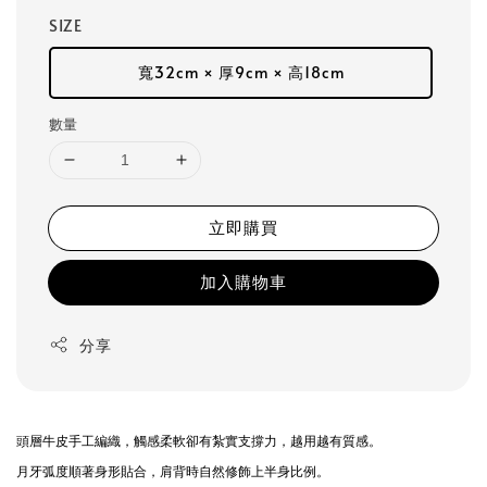
SIZE
寬32cm × 厚9cm × 高18cm
數量
立即購買
加入購物車
分享
頭層牛皮手工編織，觸感柔軟卻有紮實支撐力，越用越有質感。
月牙弧度順著身形貼合，肩背時自然修飾上半身比例。