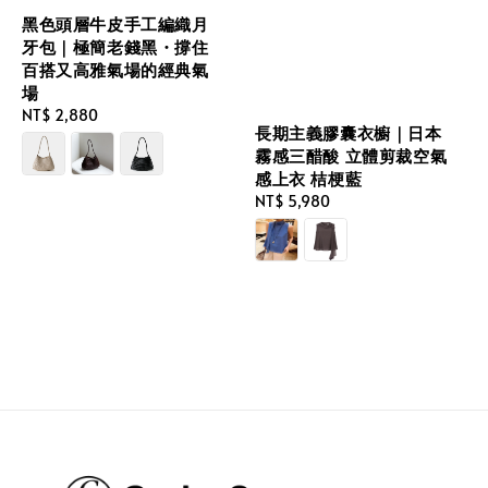
黑色頭層牛皮手工編織月
牙包｜極簡老錢黑・撐住
百搭又高雅氣場的經典氣
場
Regular
NT$ 2,880
長期主義膠囊衣櫥｜日本
price
霧感三醋酸 立體剪裁空氣
感上衣 桔梗藍
Regular
NT$ 5,980
price