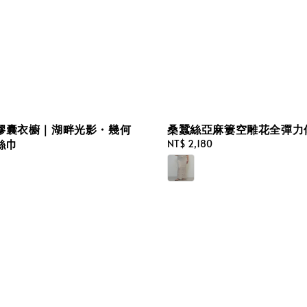
膠囊衣櫥｜湖畔光影・幾何
桑蠶絲亞麻簍空雕花全彈力
絲巾
Regular
NT$ 2,180
price