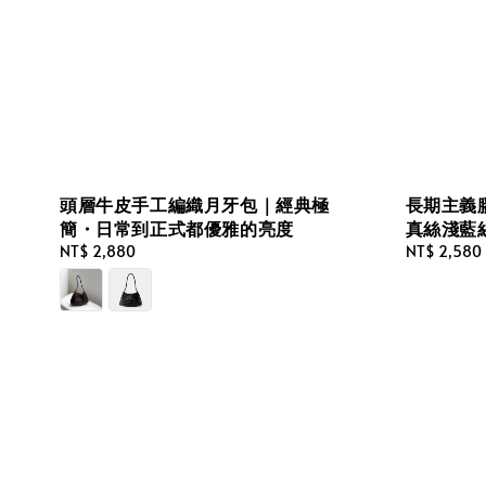
頭層牛皮手工編織月牙包｜經典極
長期主義
簡・日常到正式都優雅的亮度
真絲淺藍
Regular
NT$ 2,880
Regular
NT$ 2,580
price
price