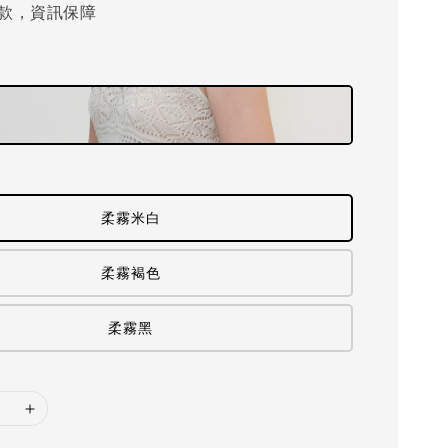
款，資訊保障
柔霧米白
柔霧褐色
柔霧黑