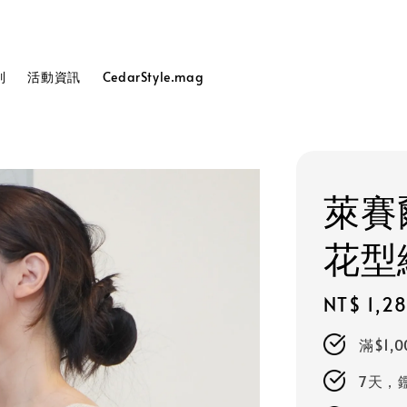
列
活動資訊
CedarStyle.mag
萊賽
花型
Regular
NT$ 1,2
price
滿$1,
7天，