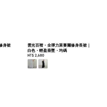
修身裙
雲光百褶・全彈力萊賽爾修身長裙｜
白色・輕盈垂墜・均碼
Regular
NT$ 2,680
price