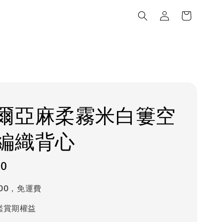
爾亞麻柔霧米白簍空
編織背心
80
000，免運費
鑑賞期權益