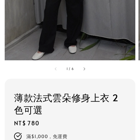
1
/
6
薄款法式雲朵修身上衣 2
色可選
Regular
NT$ 780
price
滿$1,000，免運費