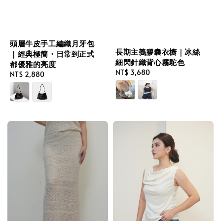
頭層牛皮手工編織月牙包
長期主義膠囊衣櫥｜冰絲
｜經典極簡・日常到正式
細閃針織背心霧駝色
都優雅的亮度
Regular
NT$ 3,680
Regular
NT$ 2,880
price
price