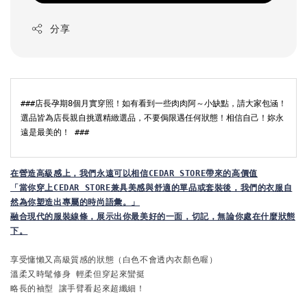
分享
###店長孕期8個月實穿照！如有看到一些肉肉阿～小缺點，請大家包涵！
選品皆為店長親自挑選精緻選品，不要侷限遇任何狀態！相信自己！妳永
遠是最美的！ ###
在
營造高級感上，我們永遠可以相信CEDAR STORE帶來的高價值

「當你穿上CEDAR STORE兼具美感與舒適的單品或套裝後，我們的衣服自
然為你塑造出專屬的時尚語彙。」
融合現代的服裝線條，展示出你最美好的一面，切記，無論你處在什麼狀態
下。
享受慵懶又高級質感的狀態（白色不會透內衣顏色喔）

溫柔又時髦修身 輕柔但穿起來蠻挺
