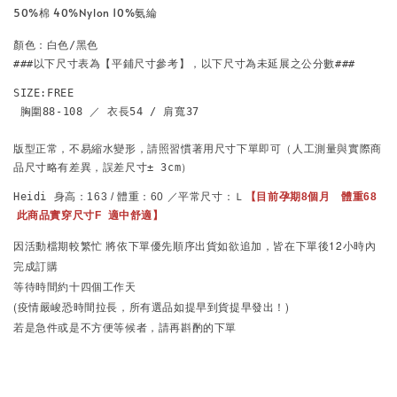
50%棉 40%Nylon 10%氨綸
顏色：白色/黑色

SIZE:FREE

 胸圍88-108 ／ 衣長54 / 肩寬37 

版型正常，不易縮水變形，請照習慣著用尺寸下單即可
（人工測量與實際商
品尺寸略有差異，誤差尺寸± 3cm）
Heidi 
身高：163 / 體重：60 ／平常尺寸：Ｌ
【目前孕期8個月　體重68 
 此商品實穿尺寸F  
適中舒適
】
因活動檔期較繁忙
將依下單優先順序出貨
如欲追加，皆在下單後12小時內
完成訂購
等待時間約十四個工作天
(疫情嚴峻恐時間拉長，所有選品如提早到貨提早發出！)
若是急件或是不方便等候者，請再斟酌的下單