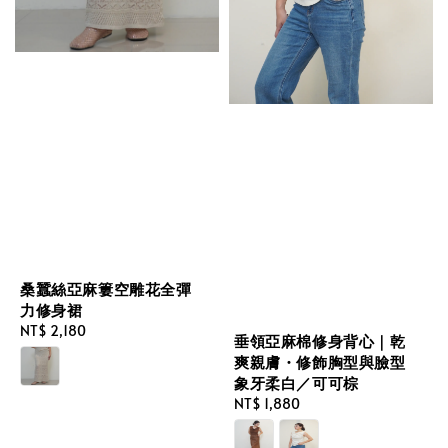
桑蠶絲亞麻簍空雕花全彈
力修身裙
Regular
NT$ 2,180
垂領亞麻棉修身背心｜乾
price
爽親膚・修飾胸型與臉型
象牙柔白／可可棕
Regular
NT$ 1,880
price