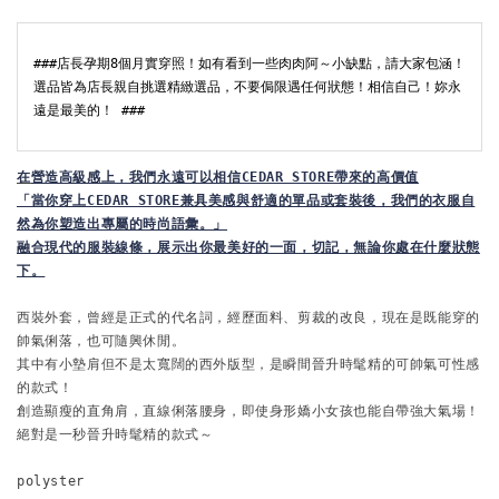
###店長孕期8個月實穿照！如有看到一些肉肉阿～小缺點，請大家包涵！
選品皆為店長親自挑選精緻選品，不要侷限遇任何狀態！相信自己！妳永
遠是最美的！ ###
在
營造高級感上，我們永遠可以相信CEDAR STORE帶來的高價值

「當你穿上CEDAR STORE兼具美感與舒適的單品或套裝後，我們的衣服自
然為你塑造出專屬的時尚語彙。」
融合現代的服裝線條，展示出你最美好的一面，切記，無論你處在什麼狀態
下。
西裝外套，曾經是正式的代名詞，經歷面料、剪裁的改良，現在是既能穿的
帥氣俐落，也可隨興休閒。
其中有小墊肩但不是太寬闊的西外版型，是瞬間晉升時髦精的可帥氣可性感
的款式！
創造顯瘦的直角肩，直線俐落腰身，即使身形嬌小女孩也能自帶強大氣場！
絕對是一秒晉升時髦精的款式～