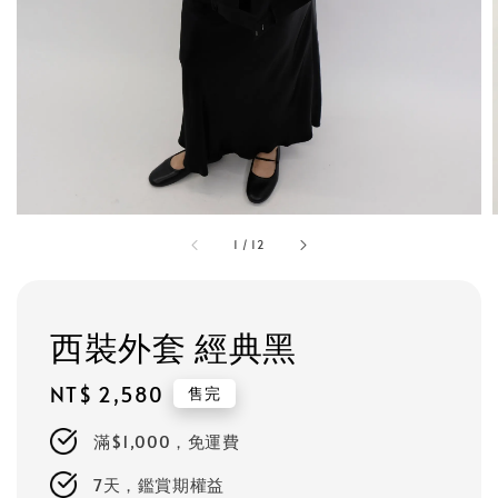
1
/
12
西裝外套 經典黑
Regular
NT$ 2,580
售完
price
滿$1,000，免運費
7天，鑑賞期權益