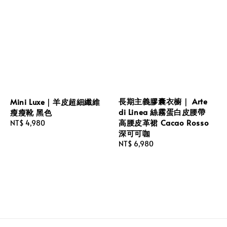
長期主義膠囊衣櫥｜ Arte
Mini Luxe｜羊皮超細纖維
di Linea 絲霧蛋白皮腰帶
瘦瘦靴 黑色
高腰皮革裙 Cacao Rosso
Regular
NT$ 4,980
深可可咖
price
Regular
NT$ 6,980
price