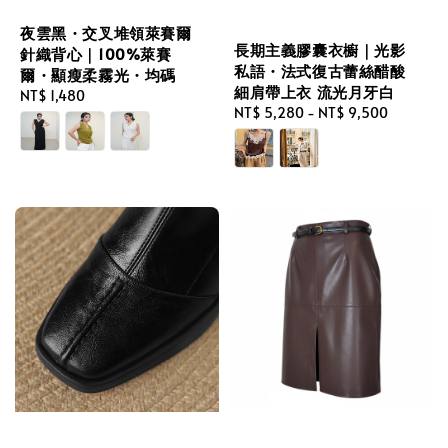
夜雲黑・交叉堆領萊賽爾
長期主義膠囊衣櫥｜光影
針織背心｜100%萊賽
私語・法式復古蕾絲醋酸
爾・顯瘦柔霧光・均碼
細肩帶上衣 流光月牙白
Regular
NT$ 1,480
Regular
NT$ 5,280
-
NT$ 9,500
price
price