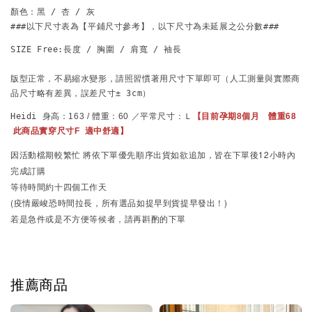
顏色：黑 / 杏 / 灰

版型正常，不易縮水變形，請照習慣著用尺寸下單即可
（人工測量與實際商
品尺寸略有差異，誤差尺寸± 3cm）
Heidi 
身高：163 / 體重：60 ／平常尺寸：Ｌ
【目前孕期8個月　體重68 
 此商品實穿尺寸F  
適中舒適
】
因活動檔期較繁忙
將依下單優先順序出貨
如欲追加，皆在下單後12小時內
完成訂購
等待時間約十四個工作天
(疫情嚴峻恐時間拉長，所有選品如提早到貨提早發出！)
若是急件或是不方便等候者，請再斟酌的下單
推薦商品