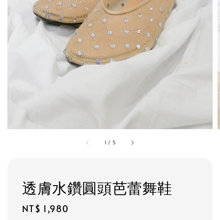
1
/
5
透膚水鑽圓頭芭蕾舞鞋
Regular
NT$ 1,980