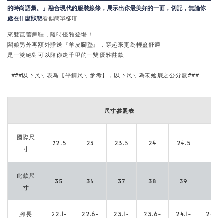
的時尚語彙。」
融合現代的服裝線條，展示出你最美好的一面，切記，無論你
處在什麼狀態
看似簡單卻暗
來雙芭蕾舞鞋，隨時優雅登場！

闆娘另外再額外贈送『羊皮腳墊』，穿起來更為輕盈舒適

是一雙絕對可以陪你走千里的一雙優雅鞋款

 ###以下尺寸表為【平鋪尺寸參考】，以下尺寸為未延展之公分數###

尺寸參照表
國際尺
22.5
23
23.5
24
24.5
2
寸
此款尺
35
36
37
38
39
4
寸
腳長
22.1-
22.6-
23.1-
23.6-
24.1-
24.