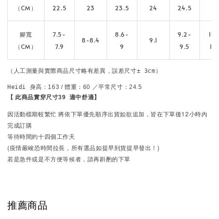
（CM）
22.5
23
23.5
24
24.5
2
腳寬
7.5-
8.6-
9.2-
10.
8-8.4
9.1
（CM）
7.9
9
9.5
10.
（人工測量與實際商品尺寸略有差異，誤差尺寸± 3cm）
Heidi 
【 此商品實穿尺寸39  
適中舒適
】
因活動檔期較繁忙
將依下單優先順序出貨
如欲追加，皆在下單後12小時內
完成訂購
等待時間約十四個工作天
(疫情嚴峻恐時間拉長，所有選品如提早到貨提早發出！)
若是急件或是不方便等候者，請再斟酌的下單
推薦商品