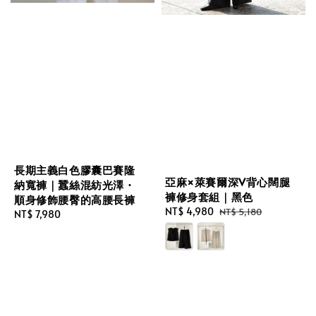
長期主義白色膠囊巴賽隆
亞麻×萊賽爾深V背心闊腿
納寬褲｜蠶絲混紡光澤・
褲修身套組｜黑色
順身修飾腰臀的高腰長褲
Sale
NT$ 4,980
Regular
NT$ 5,180
Regular
NT$ 7,980
price
price
price