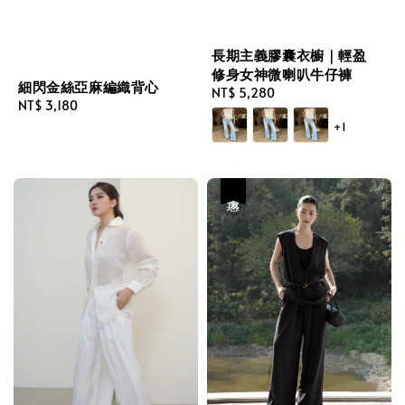
長期主義膠囊衣櫥｜輕盈
修身女神微喇叭牛仔褲
細閃金絲亞麻編織背心
Regular
NT$ 5,280
Regular
NT$ 3,180
price
price
+1
優惠