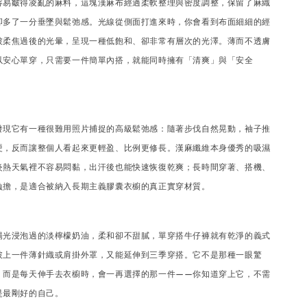
容易皺得凌亂的麻料，這塊漢麻布經過柔軟整理與密度調整，保留了麻織
卻多了一分垂墜與鬆弛感。光線從側面打進來時，你會看到布面細細的經
被柔焦過後的光暈，呈現一種低飽和、卻非常有層次的光澤。薄而不透膚
以安心單穿，只需要一件簡單內搭，就能同時擁有「清爽」與「安全
發現它有一種很難用照片捕捉的高級鬆弛感：隨著步伐自然晃動，袖子推
硬，反而讓整個人看起來更輕盈、比例更修長。漢麻纖維本身優秀的吸濕
炎熱天氣裡不容易悶黏，出汗後也能快速恢復乾爽；長時間穿著、搭機、
負擔，是適合被納入長期主義膠囊衣櫥的真正實穿材質。
陽光浸泡過的淡檸檬奶油，柔和卻不甜膩，單穿搭牛仔褲就有乾淨的義式
披上一件薄針織或肩掛外罩，又能延伸到三季穿搭。它不是那種一眼驚
，而是每天伸手去衣櫥時，會一再選擇的那一件——你知道穿上它，不需
是最剛好的自己。