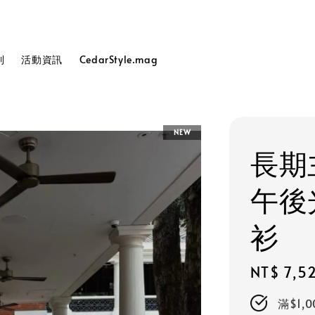
列
活動資訊
CedarStyle.mag
NEW
長期
午後
衫
Regular
NT$ 7,5
price
滿$1,