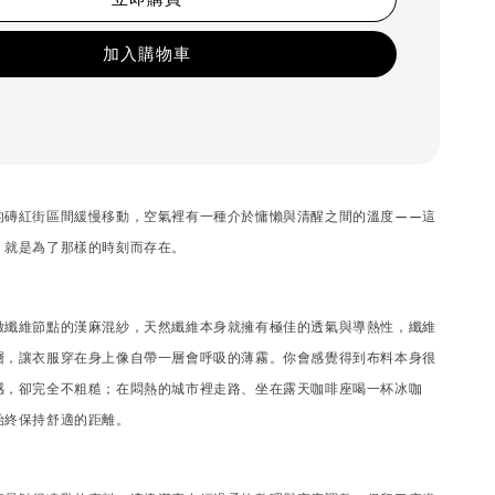
加入購物車
的磚紅街區間緩慢移動，空氣裡有一種介於慵懶與清醒之間的溫度——這
，就是為了那樣的時刻而存在。
緻纖維節點的漢麻混紗，天然纖維本身就擁有極佳的透氣與導熱性，纖維
層，讓衣服穿在身上像自帶一層會呼吸的薄霧。你會感覺得到布料本身很
感，卻完全不粗糙；在悶熱的城市裡走路、坐在露天咖啡座喝一杯冰咖
始終保持舒適的距離。