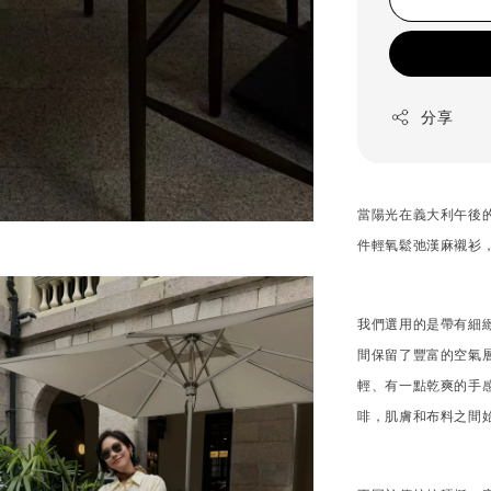
分享
當陽光在義大利午後
件輕氧鬆弛漢麻襯衫
我們選用的是帶有細
間保留了豐富的空氣
輕、有一點乾爽的手
啡，肌膚和布料之間