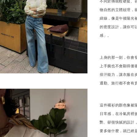
不同於傳統較硬挺、
物自然的立體紋理，
緯線，像是午後陽光
的密度設計，讓你可
感」。
上身的那一刻，你會
上手腕也不會顯得僵
排汗能力，讓衣服在
通勤、旅行都不會有
這件襯衫的顏色像被
日常感，在冷氣房裡
艷、卻很快膩的設計
要多做什麼，就已經