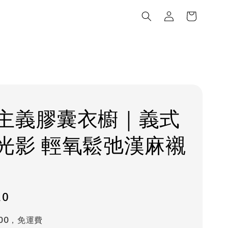
主義膠囊衣櫥｜義式
光影 輕氧鬆弛漢麻襯
20
000，免運費