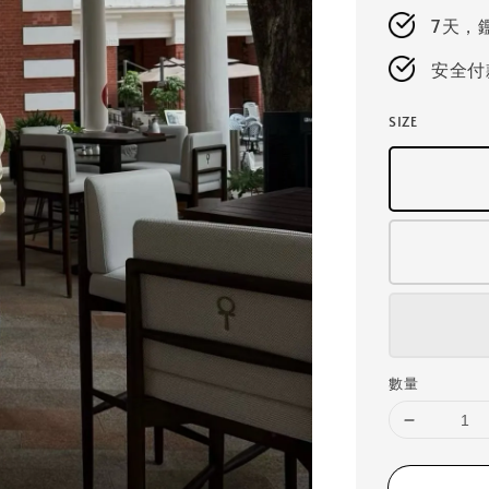
7天，
安全付
SIZE
數量