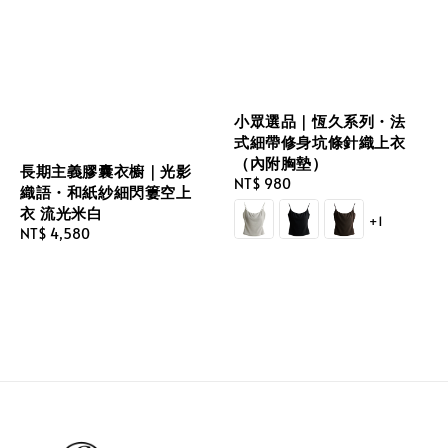
小眾選品｜恆久系列・法
式細帶修身坑條針織上衣
（內附胸墊）
長期主義膠囊衣櫥｜光影
Regular
NT$ 980
織語・和紙紗細閃簍空上
price
衣 流光米白
+1
Regular
NT$ 4,580
price