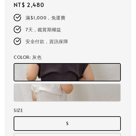
Regular
NT$ 2,480
price
滿$1,000，免運費
7天，鑑賞期權益
安全付款，資訊保障
COLOR
: 灰色
SIZE
S