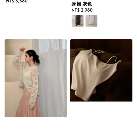
Regular
NT$ 3,580
身裙 灰色
price
Regular
NT$ 2,980
price