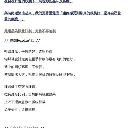
在自在舒適的狀態下，展現妳的品味及姿態。
與時尚潮流比起來，我們更著重選品「讓妳感受到妳真的很美好，是為自己發
聲的態度。」
此選品為限量訂製，完售不再追製
輕盈透氣，手感超好，柔軟舒適
蝴蝶袖設計完美包覆手臂根部最有肉肉的地方，
適中的圓領高度，不卡脖，
整體簡潔大方，視覺上很修飾肩頸及臉型下顎，
腰部做了褶皺收腰線，
拉長身形比例，自然的螞蟻腰效果
上衣下擺刻意做出弧線剪裁
柔美知性，還很纖細