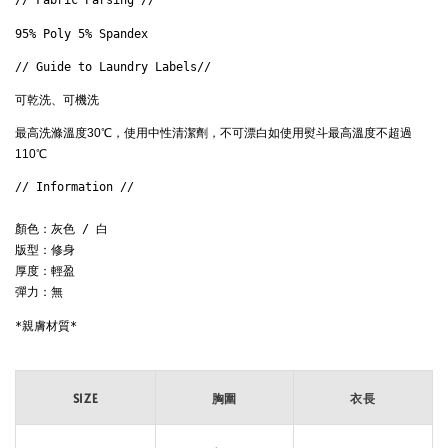
// Fabric Parsing // 
95% Poly 5% Spandex
// Guide to Laundry Labels// 
可乾洗、可機洗
最高洗滌溫度30℃，使用中性清潔劑，不可漂白如使用熨斗最高溫度不超過
110℃ 
// Information // 

顏色：灰色 / 白 

版型：修身

厚度：輕盈

彈力：無
*親膚材質*

SIZE
胸圍
衣長