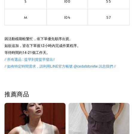
S
100
55
M
104
57
因活動檔期較繁忙，
依下單優先順序出貨。
如欲追加，皆在下單後12小時內完成作業程序。
等待時間約14-21個工作天。
// 所有選品 : 提早到貨提早發出//
// 如有特定時間需求，請利用LINE官方帳號 @cedatstoretw 訊息我們 //
推薦商品