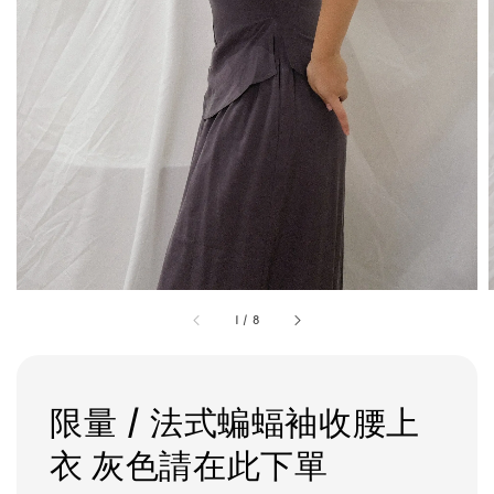
1
/
8
限量 / 法式蝙蝠袖收腰上
衣 灰色請在此下單