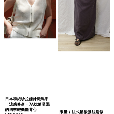
日本和紙紗拉鍊針織馬甲
｜涼感修身・7A抗菌吸濕
的四季輕機能背心
限量 / 法式鬆緊腰絲滑修