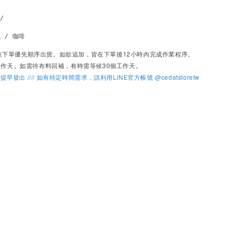
/ 
 / 咖啡 
依下單優先順序出貨。
如欲追加，皆在下單後12小時內完成作業程序。
個工作天。如需待布料回補，有時需等候30個工作天。
貨提早發出 //// 如有特定時間需求，請利用LINE官方帳號 @cedatstoretw