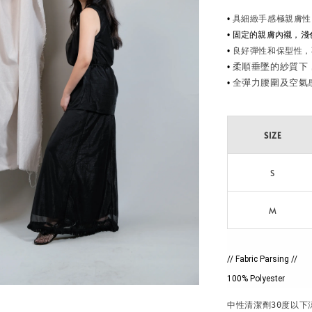
•
具細緻手感極親膚性
• 固定的親膚內襯，
•
良好彈性和保型性，
•
•
SIZE
S
M
// Fabric Parsing //
100% Polyester
中性清潔劑30度以下