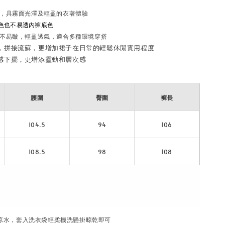
，具霧面光澤及輕盈的衣著體驗
淺色也不易透內褲底色
不易皺，輕盈透氣，適合多種環境穿搭
腰圍
臀圍
褲長
104.5
94
106
108.5
98
108
涼水，套入洗衣袋輕柔機洗懸掛晾乾即可
