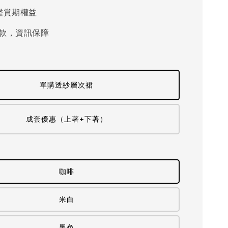
鑑賞期權益
款，資訊保障
單購透紗層次裙
成套優惠（上著+下著）
咖啡
米白
黑色