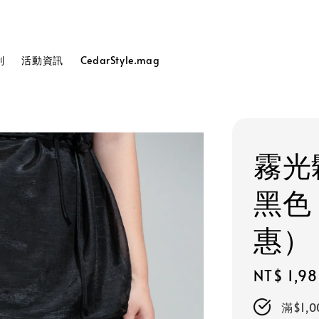
列
活動資訊
CedarStyle.mag
霧光
黑色
惠）
Regular
NT$ 1,9
price
滿$1,