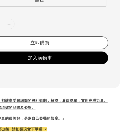
立即購買
加入購物車
，都該享受最細節的設計規劃，
極簡，看似簡單，實則充滿力量。
展現妳的品味及姿態。
妳真的很美好，是為自己發聲的態度。」
再加製 請把握現貨下單喔 ×