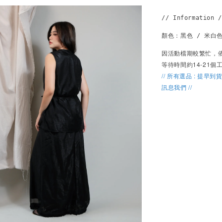
// Information /
顏色：黑色 / 米白色
因活動檔期較繁忙，
等待時間約14-21
// 所有選品 : 提早到
訊息我們 //