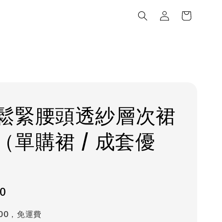
鬆緊腰頭透紗層次裙
（單購裙 / 成套優
80
000，免運費