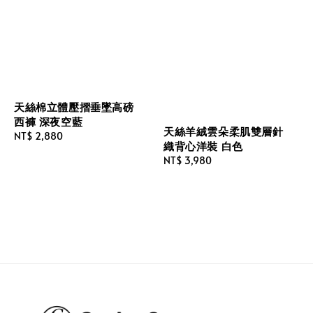
天絲棉立體壓摺垂墜高磅
西褲 深夜空藍
天絲羊絨雲朵柔肌雙層針
Regular
NT$ 2,880
織背心洋裝 白色
price
Regular
NT$ 3,980
price