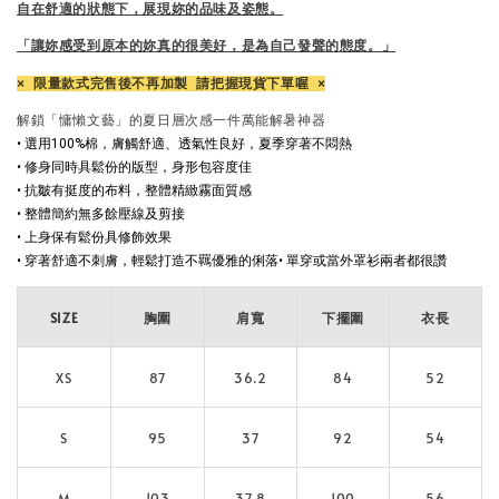
自在舒適的狀態下，展現妳的品味及姿態。
「讓妳感受到原本的妳真的很美好，是為自己發聲的態度。」
× 限量款式完售後不再加製 請把握現貨下單喔 ×
解鎖「慵懶文藝」的夏日層次感
一件萬能解暑神器
• 選用100%棉，膚觸舒適、透氣性良好，夏季穿著不悶熱
• 修身同時具鬆份的版型，身形包容度佳
• 抗皺有挺度的布料，整體精緻霧面質感
• 整體簡約無多餘壓線及剪接
• 上身保有鬆份具修飾效果
• 穿著舒適不刺膚，輕鬆打造不羈優雅的俐落
• 單穿或當外罩衫兩者都很讚
SIZE
胸圍
肩寬
下擺圍
衣長
XS
87
36.2
84
52
S
95
37
92
54
M
103
37.8
100
56