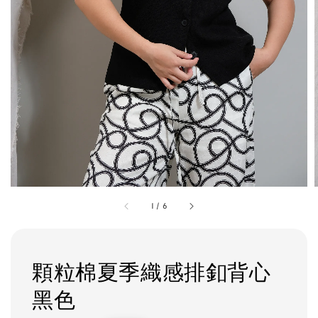
1
/
6
顆粒棉夏季織感排釦背心
黑色