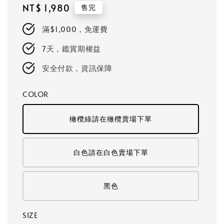
Regular
NT$ 1,980
售完
price
滿$1,000，免運費
7天，鑑賞期權益
安全付款，資訊保障
COLOR
橄欖綠請在橄欖賣場下單
白色請在白色賣場下單
黑色
SIZE