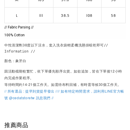
L
111
38.5
108
58
// Fabric Parsing //
100% Cotton
中性清潔劑30度以下涼水，套入洗衣袋輕柔機洗懸掛晾乾即可// 
Information // 
顏色：象牙白
因活動檔期較繁忙，
依下單優先順序出貨。
如欲追加，皆在下單後12小時
內完成作業程序。
等待時間約14-21個工作天。如需待布料回補，有時需等候30個工作天。
// 所有選品 : 提早到貨提早發出 //
// 如有特定時間需求，請利用LINE官方帳
號 @cedatstoretw 訊息我們 //
推薦商品