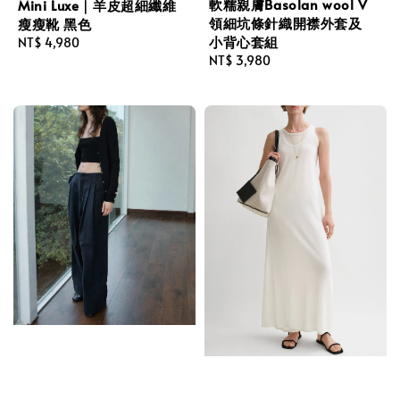
軟糯親膚Basolan wool V
Mini Luxe｜羊皮超細纖維
領細坑條針織開襟外套及
瘦瘦靴 黑色
小背心套組
Regular
NT$ 4,980
Regular
NT$ 3,980
price
price