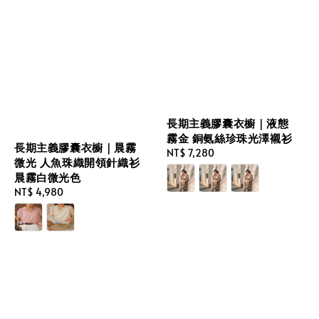
長期主義膠囊衣櫥｜液態
霧金 銅氨絲珍珠光澤襯衫
長期主義膠囊衣櫥｜晨霧
Regular
NT$ 7,280
微光 人魚珠織開領針織衫
price
晨霧白微光色
Regular
NT$ 4,980
price