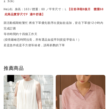
± 3cm）
Heidi 
身高：163 / 體重：60 ／平常尺寸：Ｌ
【目前孕期8個月　體重68 
 此商品實穿尺寸F  
適中舒適
】
因活動檔期較繁忙
將依下單優先順序出貨
如欲追加，皆在下單後12小時內
完成訂購
等待時間約十四個工作天
(疫情嚴峻恐時間拉長，所有選品如提早到貨提早發出！)
若是急件或是不方便等候者，請再斟酌的下單
推薦商品
優惠