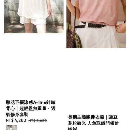
雕花下襬涼感A-line針織
背心｜超輕盈無重量・透
氣修身套裝
長期主義膠囊衣櫥｜豌豆
Sale
NT$ 4,280
Regular
NT$ 5,680
花粉微光 人魚珠織開領針
price
price
織衫