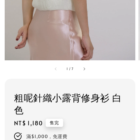
1
/
7
粗呢針織小露背修身衫 白
色
Regular
NT$ 1,180
售完
price
滿$1,000，免運費