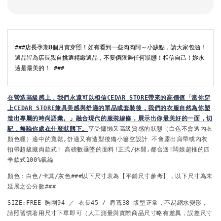
###店長孕期8個月實穿照！如有看到一些肉肉阿～小缺點，請大家包涵！
選品皆為店長親自挑選精緻選品，不要侷限遇任何狀態！相信自己！妳永
遠是最美的！ ###
在
營造高級感上，我們永遠可以相信CEDAR STORE帶來的高價值「當你穿
上CEDAR STORE兼具美感與舒適的單品或套裝後，我們的衣服自然為你塑
造出專屬的時尚語彙。」
融合現代的服裝線條，展示出你最美好的一面，切
記，無論你處在什麼狀態下。
享受慵懶又高級質感的狀態
（白色不會透內衣
顏色喔）適中的寬鬆,舒適又有造型後備小簍空設計 不會露出肩帶或內衣
扣帶超級藏肉款式! 高磅數垂墜的面料!正式/休閒,都合適!
闆娘超推的四
季款式
100%氰綸
顏色：白色/卡其/灰色###以下尺寸表為【平鋪尺寸參考】，以下尺寸為未
延展之公分數###
SIZE:FREE
 胸圍94 ／ 衣長45 / 肩寬38 
版型正常，不易縮水變形，
請照習慣著用尺寸下單即可
（人工測量與實際商品尺寸略有差異，誤差尺寸